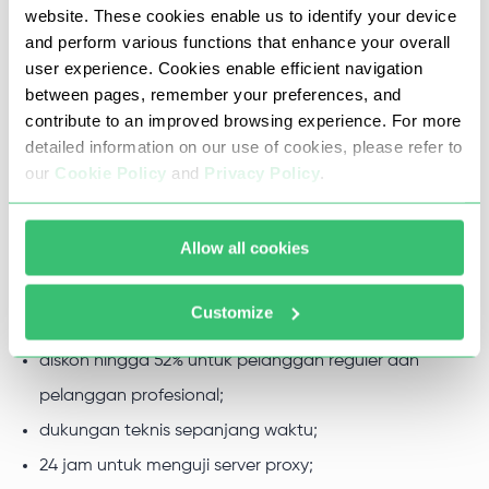
Waktu aktifnya 99%, dan kecepatannya hingga 1 GB/s.
website. These cookies enable us to identify your device
Ditambah lagi, tidak ada batasan traffic.
and perform various functions that enhance your overall
user experience. Cookies enable efficient navigation
between pages, remember your preferences, and
Mengapa Anda harus membeli
contribute to an improved browsing experience. For more
detailed information on our use of cookies, please refer to
proksi untuk Netflix dari Proxy-
our
Cookie Policy
and
Privacy Policy
.
Seller
Allow all cookies
Ada 10 alasan utama mengapa Anda mungkin menyukai
kerja sama dengan kami:
Customize
harga rendah;
diskon hingga 52% untuk pelanggan reguler dan
pelanggan profesional;
dukungan teknis sepanjang waktu;
24 jam untuk menguji server proxy;