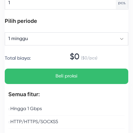
pcs.
Pilih periode
1 minggu
$
0
Total biaya
:
($
0
/
pcs
)
Beli proksi
Semua fitur:
Hingga 1 Gbps
HTTP/HTTPS/SOCKS5