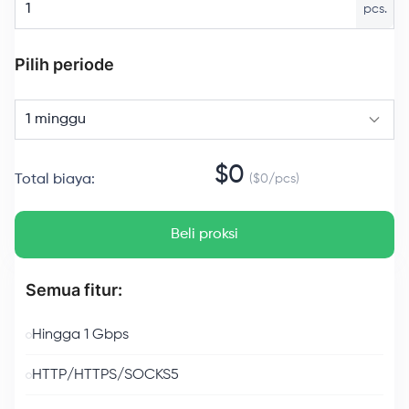
pcs.
Pilih periode
1 minggu
$
0
Total biaya
:
($
0
/
pcs
)
Beli proksi
Semua fitur:
Hingga 1 Gbps
HTTP/HTTPS/SOCKS5