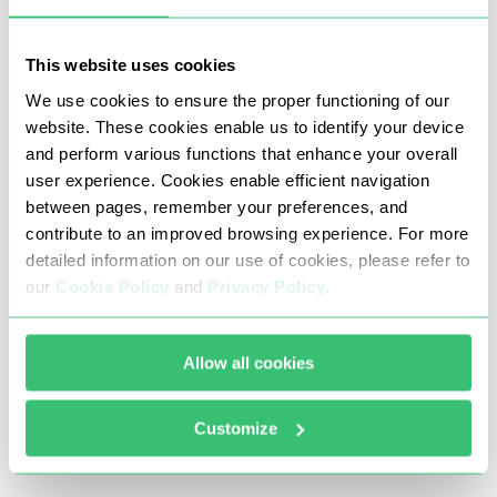
menggunakan proxy untuk Escape
from Tarkov
This website uses cookies
We use cookies to ensure the proper functioning of our
website. These cookies enable us to identify your device
Masalah utama dengan Escape from Tarkov adalah
and perform various functions that enhance your overall
kurangnya perangkat keras server yang memadai, tetapi
user experience. Cookies enable efficient navigation
ini dapat diatasi dengan membeli proxy pribadi yang
between pages, remember your preferences, and
contribute to an improved browsing experience. For more
akan membantu:
detailed information on our use of cookies, please refer to
Meningkatkan stabilitas koneksi Anda, menghilangkan
our
Cookie Policy
and
Privacy Policy
.
interupsi dan memastikan gameplay yang lancar.
Mengurangi kelambatan dan lag dengan
Allow all cookies
menggunakan proksi kecepatan tinggi.
Melewati batasan geografis dan akses game dari
Customize
lokasi mana pun.