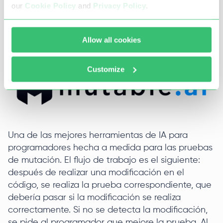
Proporciona informes completos y se integra con
our
Cookie Policy
and
Privacy Policy
.
Jira, Slack y BrowserStack.
Mutable
Allow all cookies
Customize
Una de las mejores herramientas de IA para
programadores hecha a medida para las pruebas
de mutación. El flujo de trabajo es el siguiente:
después de realizar una modificación en el
código, se realiza la prueba correspondiente, que
debería pasar si la modificación se realiza
correctamente. Si no se detecta la modificación,
se pide al programador que mejore la prueba. Al