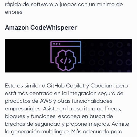
rápido de software o juegos con un mínimo de
errores.
Amazon CodeWhisperer
Este es similar a GitHub Copilot y Codeium, pero
está más centrado en la integración segura de
productos de AWS y otras funcionalidades
empresariales. Asiste en la escritura de líneas,
bloques y funciones, escanea en busca de
brechas de seguridad y propone mejoras. Admite
la generación multilingüe. Más adecuado para