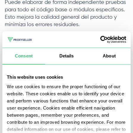
Puede elaborar de forma independiente pruebas
para todo el código base o módulos específicos.
Esto mejora la calidad general del producto y
minimiza los errores residuales.
Testim
Consent
Details
About
Automatización basada en navegador para
pruebas exhaustivas de aplicaciones móviles y
This website uses cookies
web, así como escenarios complejos controlados
We use cookies to ensure the proper functioning of our
desde el móvil. Basado en la nube con una
website. These cookies enable us to identify your device
interfaz gráfica para la creación automatizada de
and perform various functions that enhance your overall
pruebas. Proporciona una integración perfecta
user experience. Cookies enable efficient navigation
con softwares CI/CD como Jenkins, GitHub y
between pages, remember your preferences, and
GitLab.
Soporte de proxy en Puppeteer
es
contribute to an improved browsing experience. For more
inestimable en condiciones de red difíciles.
detailed information on our use of cookies, please refer to