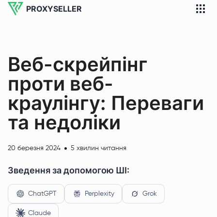
PROXYSELLER
Веб-скрейпінг
проти веб-
краулінгу: Переваги
та недоліки
20 березня 2024
5 хвилин читання
Зведення за допомогою ШІ:
ChatGPT
Perplexity
Grok
Claude