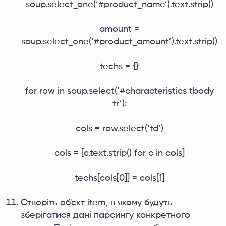
soup.select_one(‘#️product_name’).text.strip()
amount =
soup.select_one(‘#️product_amount’).text.strip()
techs = {}
for row in soup.select(‘#️characteristics tbody
tr’):
cols = row.select(‘td’)
cols = [c.text.strip() for c in cols]
techs[cols[0]] = cols[1]
Створіть об'єкт item, в якому будуть
зберігатися дані парсингу конкретного