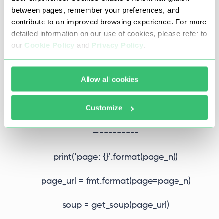
if response.status_code = 200;
between pages, remember your preferences, and
contribute to an improved browsing experience. For more
soup = BeautifulSoup(response.text,
detailed information on our use of cookies, please refer to
features=’html.parser’)
our
Cookie Policy
and
Privacy Policy
.
else:
Allow all cookies
soup = None
Customize
return soup
—---------
print(‘page: {}’.format(page_n))
page_url = fmt.format(page=page_n)
soup = get_soup(page_url)