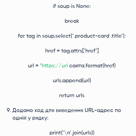
if soup is None:
break
for tag in soup.select(‘.product-card .title’):
href = tag.attrs[‘href’]
url = ‘
https://url
сайта.format(href)
urls.append(url)
return urls
Додамо код для виведення URL-адрес по
одній у рядку:
print(‘\n’.join(urls))