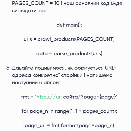
PAGES_COUNT = 10 і наш основний код буде
виглядати так:
def main():
urls = crawl_products(PAGES_COUNT)
data = parse_products(urls)
Давайте подивимося, як формується URL-
адреса конкретної сторінки і напишемо
наступний шаблон:
fmt = ‘
https://url
сайта/?page={page}’
for page_n in range(1, 1 + pages_count):
page_url = fmt.format(page=page_n)