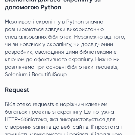
допомогою Python
Можливості скрапінгу в Python значно
розширюються завдяки використанню
спеціалізованих бібліотек. Незалежно від того,
чи ви новачок у скрапінгу, чи досвідчений
розробник, оволодіння цими бібліотеками є
ключем до ефективного скрапінгу. Нижче ми
розглянемо три основні бібліотеки: requests,
Selenium і BeautifulSoup.
Request
Бібліотека requests є наріжним каменем
багатьох проектів зі скрапінгу. Це потужна
HTTP-бібліотека, яка використовується для
створення запитів до веб-сайтів. Її простота і
зручність у використанні роблять її ідеальною