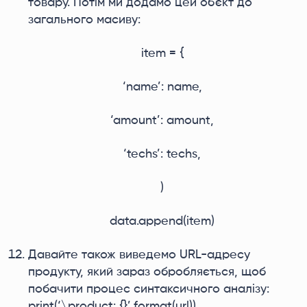
товару. Потім ми додамо цей об'єкт до
загального масиву:
item = {
‘name’: name,
‘amount’: amount,
‘techs’: techs,
)
data.append(item)
Давайте також виведемо URL-адресу
продукту, який зараз обробляється, щоб
побачити процес синтаксичного аналізу:
print(‘\product: {}’.format(url))