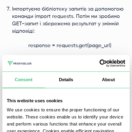
Імпортуємо бібліотеку запитів за допомогою
команди import requests. Потім ми зробимо
GET-запит і збережемо результат у змінній
відповіді:
response = requests.get(page_url)
Імпортуйте іншу бібліотеку командою import
BeautifulSoup. Функціонал, який нам
знадобиться для подальшого парсингу, ми
Consent
Details
About
винесемо в окремий метод. У підсумку код
повинен виглядати так:
This website uses cookies
def get_soup(url, **kwargs):
We use cookies to ensure the proper functioning of our
website. These cookies enable us to identify your device
response = requests.get(url, **kwargs)
and perform various functions that enhance your overall
user experience. Cookies enable efficient navigation