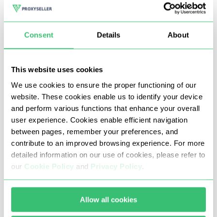
обмеження і заборони на свій акаунт. Проксі-сервери
Twitter допоможуть вам обійти блокування і безпечно
використовувати програми для автоматизації
Consent
Details
About
накрутки ретвітів, лайків і підписників. Також проксі-
сервери забезпечать вам повну конфіденційність, що
This website uses cookies
дозволить анонімно користуватися інтернетом.
We use cookies to ensure the proper functioning of our
website. These cookies enable us to identify your device
Купити проксі для Твіттера ви можете в компанії Proxy-
and perform various functions that enhance your overall
Seller. Наша компанія надасть вам високошвидкісні
user experience. Cookies enable efficient navigation
between pages, remember your preferences, and
приватні проксі-сервери, які допоможуть швидше
contribute to an improved browsing experience. For more
досягти поставлених цілей.
detailed information on our use of cookies, please refer to
our
Cookie Policy
and
Privacy Policy
.
Чому варто купити проксі для
Allow all cookies
Twitter у Proxy-Seller