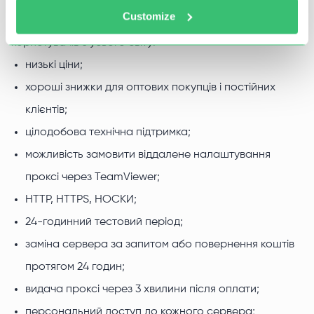
Customize
10 причин, чому наші проксі-сервери орендують тисячі
користувачів з усього світу:
низькі ціни;
хороші знижки для оптових покупців і постійних
клієнтів;
цілодобова технічна підтримка;
можливість замовити віддалене налаштування
проксі через TeamViewer;
HTTP, HTTPS, НОСКИ;
24-годинний тестовий період;
заміна сервера за запитом або повернення коштів
протягом 24 годин;
видача проксі через 3 хвилини після оплати;
персональний доступ до кожного сервера;