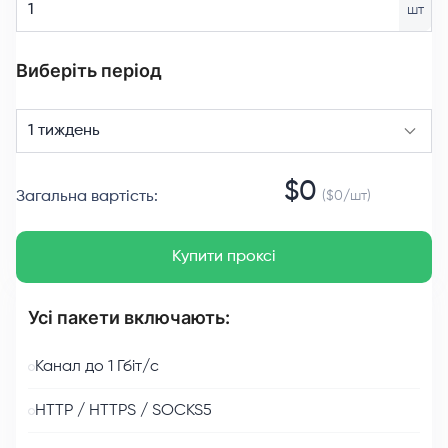
шт
Виберіть період
1 тиждень
$
0
Загальна вартість
:
($
0
/
шт
)
Купити проксі
Усі пакети включають:
Канал до 1 Гбіт/с
HTTP / HTTPS / SOCKS5