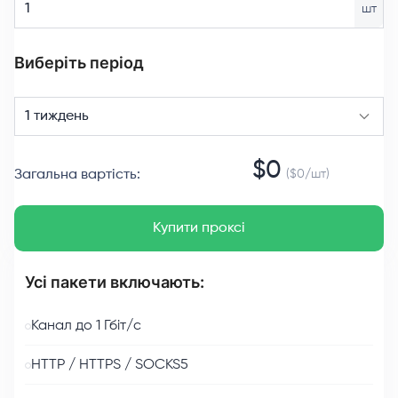
шт
Виберіть період
1 тиждень
$
0
Загальна вартість
:
($
0
/
шт
)
Купити проксі
Усі пакети включають:
Канал до 1 Гбіт/с
HTTP / HTTPS / SOCKS5