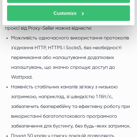
вигідно завдяки їхнім розширеним технічним і
Customize
додатковим можливостям. До переваг використання
проксі від Proxy-Seller можна віднести:
Можливість одночасного використання протоколів
з'єднання HTTP, HTTPS і Socks5, без необхідності
перемикання або налаштування додаткових
налаштувань, що значно спрощує доступ до
Wattpad.
Наявність стабільних каналів зв'язку з низькою
затримкою, наприклад, зі швидкістю 1 Гбіт/с,
забезпечить безперебійну та ефективну роботу при
використанні багатопотокового програмного
забезпечення для бустингу, без будь-яких затримок.
Понад 50 країн у списку локацій дозволяють