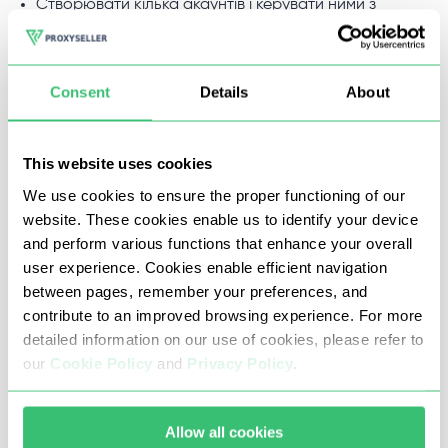
Створювати кілька акаунтів і керувати ними з
одного пристрою.
Накручувати перегляди, підписки та статистику
Consent
Details
About
обраного.
Використання багатопотокових ботів для
This website uses cookies
автоматизації.
We use cookies to ensure the proper functioning of our
website. These cookies enable us to identify your device
and perform various functions that enhance your overall
Всі ці дії неможливі без використання якісних проксі-
user experience. Cookies enable efficient navigation
серверів.
between pages, remember your preferences, and
contribute to an improved browsing experience. For more
detailed information on our use of cookies, please refer to
Проксі для Wattpad від Proxy-
our
Cookie Policy
and
Privacy Policy
.
Seller
Allow all cookies
Купувати приватні проксі для Wattpad у Proxy-Seller