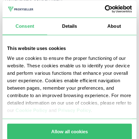
можливістю обходу капчі.
За своєю суттю, Scrapy - це фреймворк Python з
Consent
Details
About
відкритим вихідним кодом, який діє як веб-краулер, що
дозволяє збирати дані за допомогою API (інтерфейс
прикладного програмування) в багатопотоковому
This website uses cookies
режимі.
We use cookies to ensure the proper functioning of our
website. These cookies enable us to identify your device
Невід'ємною частиною його роботи є якісні
and perform various functions that enhance your overall
user experience. Cookies enable efficient navigation
високошвидкісні проксі-сервери. Серед іншого, вони
between pages, remember your preferences, and
забезпечують:
contribute to an improved browsing experience. For more
Збільшення швидкості вилучення даних;
detailed information on our use of cookies, please refer to
our
Cookie Policy
and
Privacy Policy
.
Обхід алгоритмів безпеки, капчі;
Обходження обмежень провайдерів, регіональних
блокувань та заборон IP-адрес.
Allow all cookies