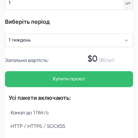
шт
Виберіть період
1 тиждень
$
0
Загальна вартість
:
($
0
/
шт
)
Купити проксі
Усі пакети включають:
Канал до 1 Гбіт/с
HTTP / HTTPS / SOCKS5