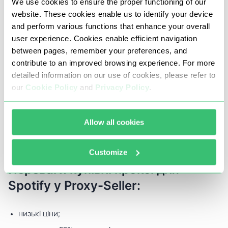
Spotify у Proxy-Seller
We use cookies to ensure the proper functioning of our
website. These cookies enable us to identify your device
and perform various functions that enhance your overall
Наша компанія вже багато років надає проксі-
user experience. Cookies enable efficient navigation
сервери в оренду користувачам з усього світу. Ми
between pages, remember your preferences, and
contribute to an improved browsing experience. For more
точно знаємо, які проксі-сервери потрібні для
detailed information on our use of cookies, please refer to
безперебійного користування сервісом Spotify.
our
Cookie Policy
and
Privacy Policy
.
Звернувшись до нас, ви отримаєте не тільки
високошвидкісні приватні проксі-сервери, а й сервіс
Allow all cookies
високого рівня.
Customize
Переваги купівлі проксі для
Spotify у Proxy-Seller:
низькі ціни;