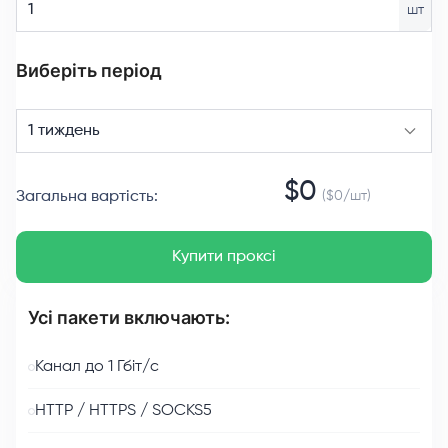
шт
Виберіть період
1 тиждень
$
0
Загальна вартість
:
($
0
/
шт
)
Купити проксі
Усі пакети включають:
Канал до 1 Гбіт/с
HTTP / HTTPS / SOCKS5