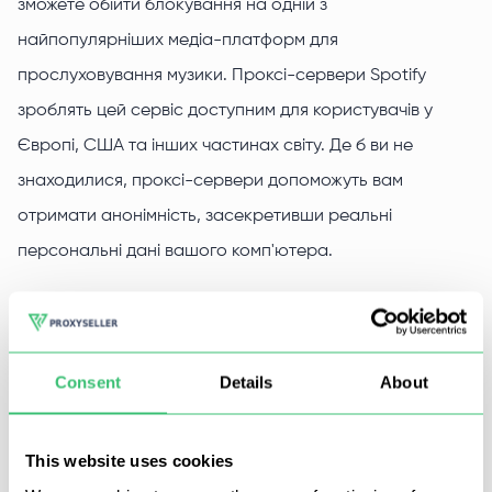
зможете обійти блокування на одній з
найпопулярніших медіа-платформ для
прослуховування музики. Проксі-сервери Spotify
зроблять цей сервіс доступним для користувачів у
Європі, США та інших частинах світу. Де б ви не
знаходилися, проксі-сервери допоможуть вам
отримати анонімність, засекретивши реальні
персональні дані вашого комп'ютера.
Купити проксі-сервери для Spotify можна в компанії
Proxy-Seller. Вибрані проксі-сервери стануть вам
доступні протягом 3 хвилин після оплати замовлення.
Consent
Details
About
Чому варто купити проксі для
This website uses cookies