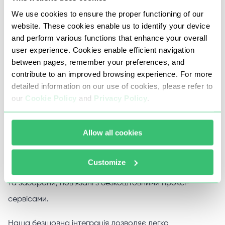
Переваги проксі для WeChat від
We use cookies to ensure the proper functioning of our
Proxy-Seller
website. These cookies enable us to identify your device
and perform various functions that enhance your overall
user experience. Cookies enable efficient navigation
Щоб повною мірою використовувати функції обміну
between pages, remember your preferences, and
повідомленнями та соціальні функції WeChat, важливо
contribute to an improved browsing experience. For more
detailed information on our use of cookies, please refer to
враховувати мережеві обмеження за допомогою
our
Cookie Policy
and
Privacy Policy
.
надійного проксі-рішення для Wechat. Використання
приватних проксі-сервісів Proxy-Seller гарантує, що
Allow all cookies
ваші налаштування мережевого проксі WeChat
оптимізовані для продуктивності та надійності,
Customize
уникаючи таких поширених проблем, як втрата часу
та заборони, пов'язані з безкоштовними проксі-
сервісами.
Наша безшовна інтеграція дозволяє легко