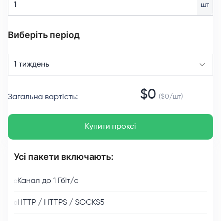
шт
Виберіть період
1 тиждень
$
0
Загальна вартість
:
($
0
/
шт
)
Купити проксі
Усі пакети включають:
Канал до 1 Гбіт/с
HTTP / HTTPS / SOCKS5