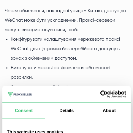
Через обмеження, накладені урядом Китаю, доступ до
WeChat може бути ускладнений. Проксі-сервери
можуть використовуватися, щоб:
Конфігурувати налаштування мережевого проксі
WeChat для підтримки безперебійного доступу в
зонах з обмеженим доступом.
Виконувати масові повідомлення або масові
розсилки.
Автоматизувати публікацію новин.
Створювати та керувати кількома обліковими
записами.
Consent
Details
About
Взаємодіяти з аудиторією через ботів.
This website uses cookies