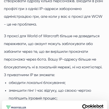
створювати одразу кілька персонажів. Входити в різні
профілі гри з однієї IP-адреси заборонено
адміністрацією гри, але коли у вас є проксі для WOW
- це не проблема.
З проксі для World of Warcraft більше не доведеться
переживати, що акаунт можуть заблокувати або
забанити через те, що ви вирішили прокачати
персонажа через бота. Вашу IP-адресу більше не
блокуватимуть ні в локальній мережі, ні на комп'ютері.
З приватними IP ви зможете:
обходити локальні блокування;
зменшити пінг і час відгуку, що своєю чергою
поліпшить ігровий процес;
анонімно грати у WOW, приховавши особисту