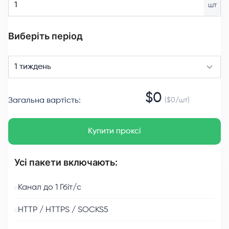
шт
Виберіть період
1 тиждень
$
0
Загальна вартість
:
($
0
/
шт
)
Купити проксі
Усі пакети включають:
Канал до 1 Гбіт/с
HTTP / HTTPS / SOCKS5