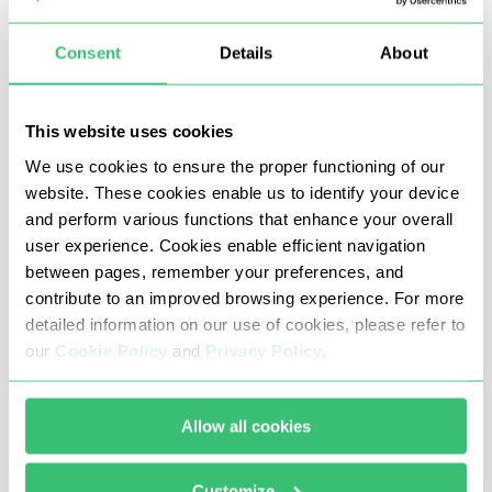
інформацію;
Consent
Details
About
створювати кілька акаунтів;
заробляти більше золота;
підвищити репутацію в грі та фармити голду за
This website uses cookies
допомогою ботів.
We use cookies to ensure the proper functioning of our
website. These cookies enable us to identify your device
and perform various functions that enhance your overall
user experience. Cookies enable efficient navigation
Стабільні та надійні проксі від
between pages, remember your preferences, and
Proxy-Seller для WoW
contribute to an improved browsing experience. For more
detailed information on our use of cookies, please refer to
Приватні проксі від Proxy-Seller обирають ті, для кого
our
Cookie Policy
and
Privacy Policy
.
комфорт і безпека ігрового в пріоритеті. До того ж, ми
пропонуємо проксі за приємними цінами і завжди
Allow all cookies
готові зробити знижку за обсяг і довгострокову
оренду.
Customize