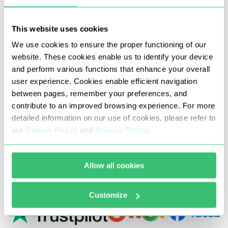
Що говорять наші клієнти
This website uses cookies
We use cookies to ensure the proper functioning of our
website. These cookies enable us to identify your device
Нам довіряють понад 185 000 користувачів по
and perform various functions that enhance your overall
всьому світу
user experience. Cookies enable efficient navigation
between pages, remember your preferences, and
contribute to an improved browsing experience. For more
10000 +
detailed information on our use of cookies, please refer to
our
Cookie Policy
and
Privacy Policy
.
відгуки від клієнтів
Allow all cookies
Нас згадують:
Customize