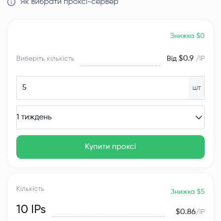
Як вибрати проксі-сервер
Знижка $0
$0.9
Виберіть кількість
Від
/IP
шт
1 тиждень
Купити проксі
Кількість
Знижка $5
10
IPs
$0.86
/IP