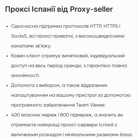
Проксі Іспанії від Proxy-seller
Одночасна підтримка протоколів HTTP, HTTPS і
Socks5, всі проксі приватні, з високошвидкісними
каналами зв'язку.
Кожен клієнт отримує винятковий, індивідуальний
доступ на весь період оренди, з гарантією повної
анонімності.
Допомога з вибором, а також віддаленим
налаштуванням на вашому пристрої за допомогою
програмного забезпечення Team Viewer.
400 власних мереж і 800 підмереж, а значить ви
отримаєте найкращі проксі-сервери Іспанії з
величезним розкидом і мінімальними ризиками бана.