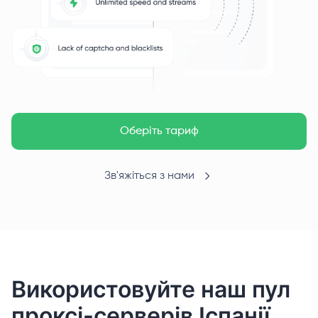
Оберіть тариф
Зв'яжіться з нами
Використовуйте наш пул
проксі-серверів Іспанії