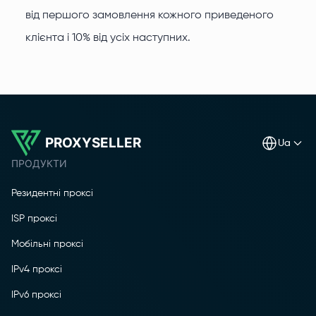
від першого замовлення кожного приведеного
клієнта і 10% від усіх наступних.
PROXYSELLER
ua
ПРОДУКТИ
Резидентні проксі
ISP проксі
Мобільні проксі
IPv4 проксі
IPv6 проксі