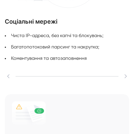
Соціальні мережі
М
Чиста IP-адреса, без капчі та блокувань;
Багатопотоковий парсинг та накрутка;
Коментування та автозаповнення