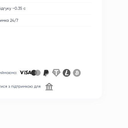
ідгуку ~0.35 с
имка 24/7
иймаємо
:
тися з підтримкою для