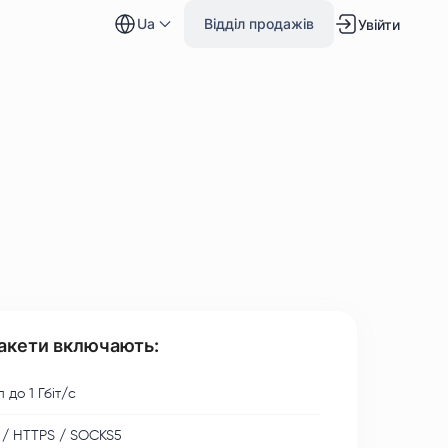
ua
Відділ продажів
Увійти
пакети включають:
 до 1 Гбіт/с
 / HTTPS / SOCKS5