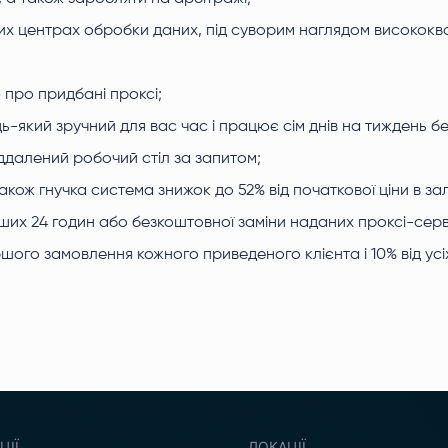
х центрах обробки даних, під суворим наглядом висококва
про придбані проксі;
-який зручний для вас час і працює сім днів на тиждень бе
ддалений робочий стіл за запитом;
кож гнучка система знижок до 52% від початкової ціни в зале
их 24 годин або безкоштовної заміни наданих проксі-серв
ого замовлення кожного приведеного клієнта і 10% від усі
ЦІЇ
ЛОКАЦІЇ