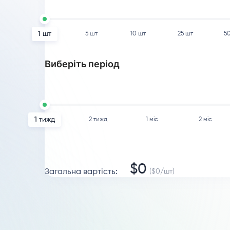
1
шт
5
шт
10
шт
25
шт
5
Виберіть період
1 тижд
2 тижд
1 міс
2 міс
$
0
Загальна вартість
:
($
0
/
шт
)