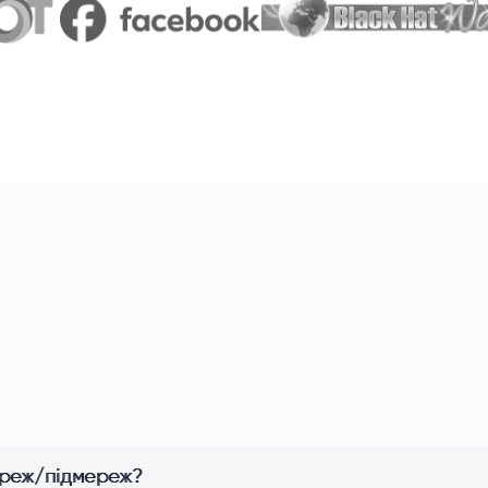
мереж/підмереж?