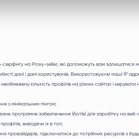
-серфінгу на Proxy-seller, які допоможуть вам залишатися 
обисті дані і дані користувачів. Використовуючи наші IP адр
еобмежену кількість профілів на різних сайтах і керувати
я з мінімальним пінгом;
ане програмне забезпечення (ботів) для заробітку на веб-
рофілів, виводячи їх в топ;
я провайдерів, підключатися до потрібних ресурсів з будь-