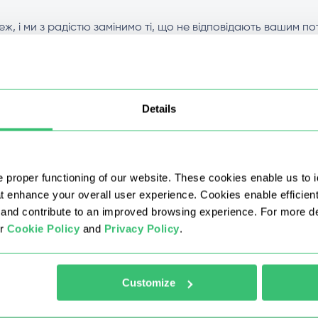
реж, і ми з радістю замінимо ті, що не відповідають вашим 
 області (штату)?
Details
ців, чи можу я замінити їх?
 proper functioning of our website. These cookies enable us to i
at enhance your overall user experience. Cookies enable efficien
nd contribute to an improved browsing experience. For more det
проксі сумуються?
ur
Cookie Policy
and
Privacy Policy
.
Customize