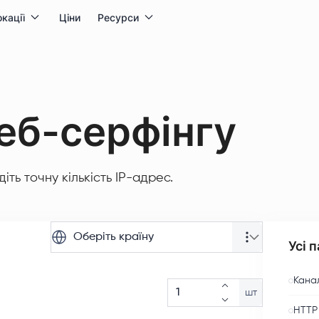
кації
Ціни
Ресурси
веб-серфінгу
ть точну кількість IP-адрес.
Оберіть країну
Усі 
Канал
шт
HTTP