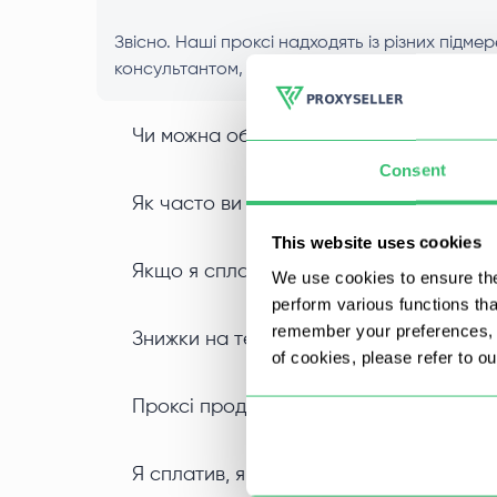
Звісно. Наші проксі надходять із різних підме
консультантом, і ми надамо заміну.
Чи можна обрати проксі по місту і/або
Consent
Як часто ви оновлюєте ваші проксі?
This website uses cookies
Якщо я сплачую проксі на декілька міся
We use cookies to ensure the
perform various functions th
remember your preferences, a
Знижки на термін оренди та кількість 
of cookies, please refer to o
Проксі продаються в одні руки?
Я сплатив, як скоро отримаю проксі?