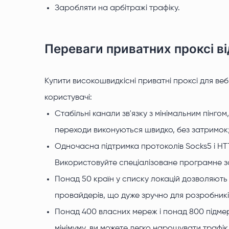
Заробляти на арбітражі трафіку.
Переваги приватних проксі ві
Купити високошвидкісні приватні проксі для веб
користувачі:
Стабільні канали зв'язку з мінімальним пінгом
переходи виконуються швидко, без затримок
Одночасна підтримка протоколів Socks5 і HTTP
Використовуйте спеціалізоване програмне з
Понад 50 країн у списку локацій дозволяють 
провайдерів, що дуже зручно для розробників
Понад 400 власних мереж і понад 800 підме
мінімуму, ви можете легко нарощувати трафік