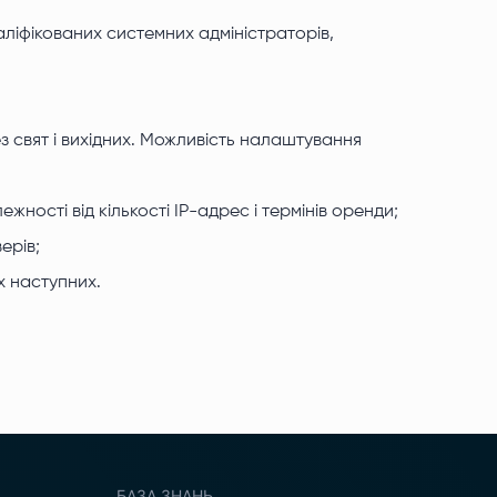
ліфікованих системних адміністраторів,
з свят і вихідних. Можливість налаштування
жності від кількості IP-адрес і термінів оренди;
ерів;
х наступних.
БАЗА ЗНАНЬ