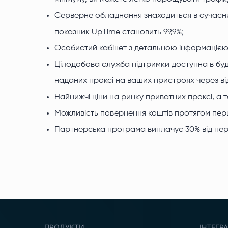
Серверне обладнання знаходиться в сучасни
показник UpTime становить 99,9%;
Особистий кабінет з детальною інформацією 
Цілодобова служба підтримки доступна в будь
наданих проксі на ваших пристроях через ві
Найнижчі ціни на ринку приватних проксі, а та
Можливість повернення коштів протягом перш
Партнерська програма виплачує 30% від перш
ПРОДУКТИ
ІНТЕГРА