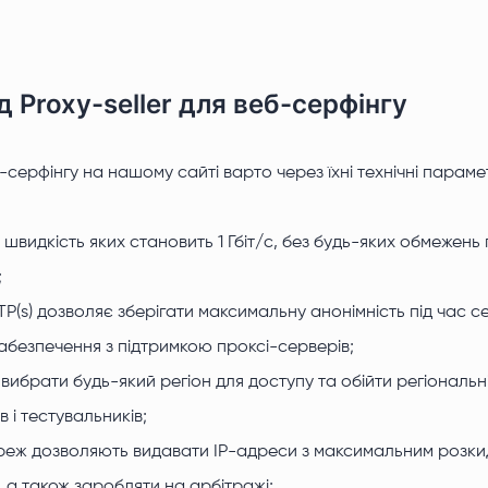
д Proxy-seller для веб-серфінгу
-серфінгу на нашому сайті варто через їхні технічні параме
, швидкість яких становить 1 Гбіт/с, без будь-яких обмежень
;
(s) дозволяє зберігати максимальну анонімність під час сер
абезпечення з підтримкою проксі-серверів;
вибрати будь-який регіон для доступу та обійти регіональн
 і тестувальників;
реж дозволяють видавати IP-адреси з максимальним розки
, а також заробляти на арбітражі;