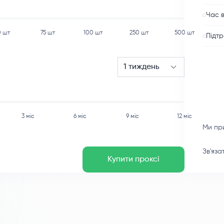
Час в
0
шт
75
шт
100
шт
250
шт
500
шт
Підтр
1 тиждень
3 міс
6 міс
9 міс
12 міс
Ми пр
Зв'яза
Купити проксі