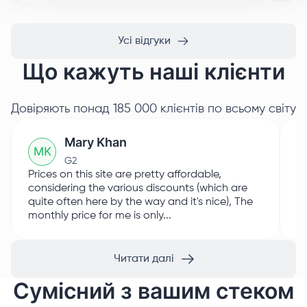
Усі відгуки
Що кажуть наші клієнти
Довіряють понад 185 000 клієнтів по всьому світу
Mary Khan
M
K
G2
Prices on this site are pretty affordable,
I 
considering the various discounts (which are
Pr
quite often here by the way and it's nice), The
sm
monthly price for me is only...
Th
Читати далі
Сумісний з вашим стеком