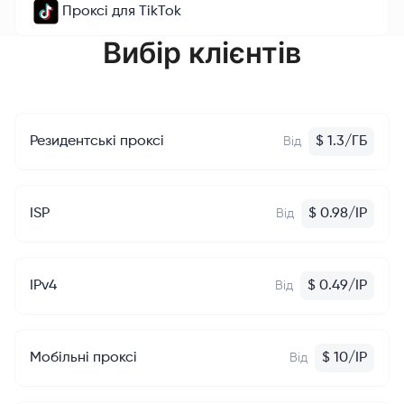
Проксі для TikTok
Вибір клієнтів
Резидентські проксі
$
1.3
/
ГБ
Від
ISP
$
0.98
/
IP
Від
IPv4
$
0.49
/
IP
Від
Мобільні проксі
$
10
/
IP
Від