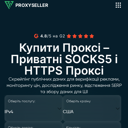
PROXYSELLER
4.8
/
5
на
G2
Купити Проксі –
Приватні SOCKS5 і
HTTPS Проксі
Скрейпінг публічних даних для верифікації реклами,
моніторингу цін, дослідження ринку, відстеження SERP
та збору даних для ШІ
Оберіть послугу:
Оберіть країну
IPv4
США