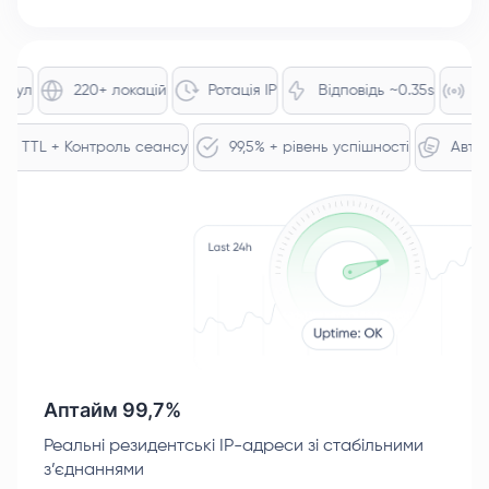
ул
220+ локацій
Ротація IP
Відповідь ~0.35s
47M+
ів
TTL + Контроль сеансу
99,5% + рівень успішності
А
Аптайм 99,7%
Реальні резидентські IP-адреси зі стабільними
з’єднаннями