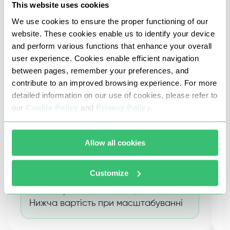
Ніша
Н
This website uses cookies
AI Data Pipelines
W
We use cookies to ensure the proper functioning of our
website. These cookies enable us to identify your device
Завдання
З
and perform various functions that enhance your overall
Конвеєр веб-скрейпінгу передавав дані
I
user experience. Cookies enable efficient navigation
безпосередньо для навчання ШІ-
о
between pages, remember your preferences, and
моделі, проте постійно повертав
в
contribute to an improved browsing experience. For more
некоректні геодані, що призводило до
т
detailed information on our use of cookies, please refer to
спотворення датасетів.
our
Cookie Policy
and
Privacy Policy
.
Н
Наше рішення
Прочитане
Allow all cookies
Результат:
Географічно точні дані для ШІ-
Customize
конвеєрів · Нульовий рівень помилок
на наступних етапах обробки ·
Нижча вартість при масштабуванні