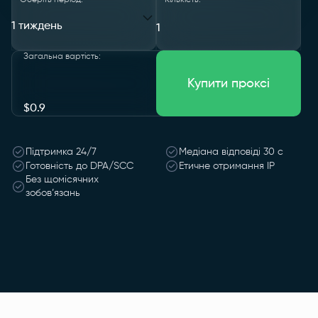
Оберіть період:
Кількість:
1 тиждень
Загальна вартість
:
Купити проксі
$
0.9
Підтримка 24/7
Медіана відповіді 30 с
Готовність до DPA/SCC
Етичне отримання IP
Без щомісячних
зобов’язань