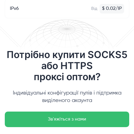
IPv6
$
0.02
/
IP
Від
Потрібно купити SOCKS5
або HTTPS
проксі оптом?
Індивідуальні конфігурації пулів і підтримка
виділеного акаунта
Зв'яжіться з нами