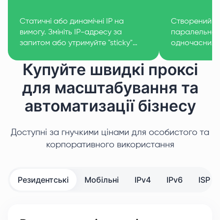
Статичні або динамічні IP на
Створений дл
вимогу. Змініть IP-адресу за
паралельност
запитом або утримуйте "sticky"
одночасних з
сесію стільки часу, скільки
продуктивнос
Купуйте швидкі проксі
потрібно.
для масштабування та
автоматизації бізнесу
Доступні за гнучкими цінами для особистого та
корпоративного використання
Резидентські
Мобільні
IPv4
IPv6
ISP