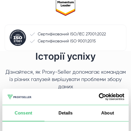
Сертифікований ISO/IEC 27001:2022
Сертифікований ISO 9001:2015
Історії успіху
Дізнайтеся, як Proxy-Seller допомагає командам
із різних галузей вирішувати проблеми збору
даних
Розмір компанії
Р
Consent
Details
About
SMB
M