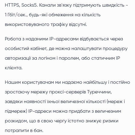
HTTPS, Socks5. Канали зв'язку підтримують швидкість -
1 Гбіт/сек., будь-які обмеження на кількість
використовуваного трафіку відсутні.
Робота з наданими IP-адресами відбувається через
особистий кабінет, де можна налаштувати процедуру
авторизації за логіном і паролем, або статичним IP
клієнта.
Нашим користувачам ми надаємо найбільшу і постійно
зростаючу мережу проксі-серверів Туреччини,
завдяки наявності їхньої величезної кількості (мереж і
підмереж) IP-адреси можна придбати з величезним
розкидом, що в свою чергу істотно знижує ризики
потрапити в бан.