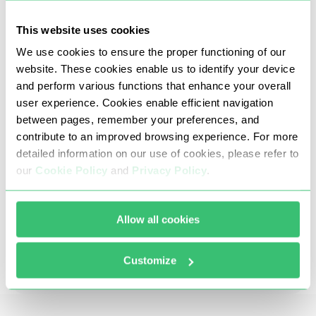
Коментування та автозаповнення
This website uses cookies
We use cookies to ensure the proper functioning of our
website. These cookies enable us to identify your device
and perform various functions that enhance your overall
user experience. Cookies enable efficient navigation
between pages, remember your preferences, and
contribute to an improved browsing experience. For more
detailed information on our use of cookies, please refer to
our
Cookie Policy
and
Privacy Policy
.
Наші проксі Турції виключають можливість
використання DDoS, брутфорсу, кардингу або
Allow all cookies
будь-яких інших шахрайських чи незаконних дій.
Це гарантує чистоту, високу стабільність,
Customize
чіткість та швидкість оброблюваних даних