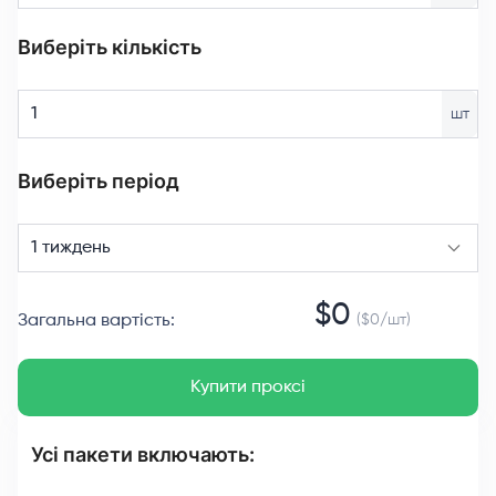
Виберіть кількість
шт
Виберіть період
1 тиждень
$
0
Загальна вартість
:
($
0
/
шт
)
Купити проксі
Усі пакети включають: