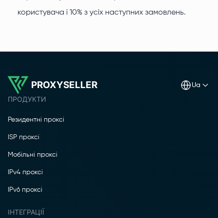
користувача і 10% з усіх наступних замовлень.
PROXYSELLER
ua
ПРОДУКТИ
Резидентні проксі
ISP проксі
Мобільні проксі
IPv4 проксі
IPv6 проксі
ІНТЕГРАЦІЇ