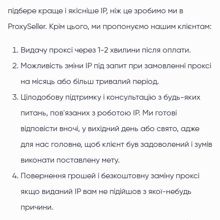
підбере краще і якісніше IP, ніж це зробимо ми в
ProxySeller. Крім цього, ми пропонуємо нашим клієнтам:
Видачу проксі через 1-2 хвилини після оплати.
Можливість зміни IP під запит при замовленні проксі
на місяць або більш тривалий період.
Цілодобову підтримку і консультацію з будь-яких
питань, пов'язаних з роботою IP. Ми готові
відповісти вночі, у вихідний день або свято, адже
для нас головне, щоб клієнт був задоволений і зумів
виконати поставлену мету.
Повернення грошей і безкоштовну заміну проксі
якщо виданий IP вам не підійшов з якої-небудь
причини.