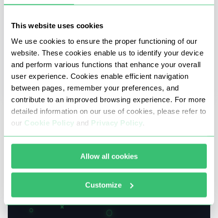
This website uses cookies
We use cookies to ensure the proper functioning of our
website. These cookies enable us to identify your device
and perform various functions that enhance your overall
user experience. Cookies enable efficient navigation
between pages, remember your preferences, and
contribute to an improved browsing experience. For more
detailed information on our use of cookies, please refer to
16 травня 2025
our
Cookie Policy
and
Privacy Policy
.
Що таке парсинг даних? Визначення,
застосування та переваги
Allow all cookies
У бізнесі та аналітиці прийняття правильних
рішень залежить від оперативного доступу до
великих обсягів даних.
Customize