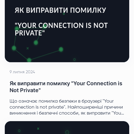
9 липня 2024
Як виправити помилку "Your Connection is
Not Private"
Що означає помилка безпеки в браузері "Your
connection is not private". Найпоширеніші причини
виникнення і безпечні способи, як виправити "Your
connection is not private" з покроковими
інструкціями.