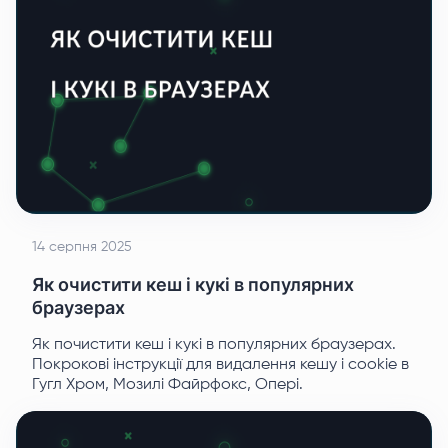
14 серпня 2025
Як очистити кеш і кукі в популярних
браузерах
Як почистити кеш і кукі в популярних браузерах.
Покрокові інструкції для видалення кешу і cookie в
Гугл Хром, Мозилі Файрфокс, Опері.