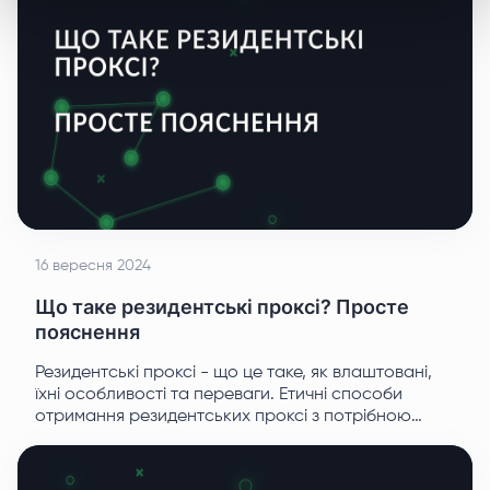
16 вересня 2024
Що таке резидентські проксі? Просте
пояснення
Резидентські проксі - що це таке, як влаштовані,
їхні особливості та переваги. Етичні способи
отримання резидентських проксі з потрібною
геолокацією. Покрокова інструкція з купівлі
резидентських проксі.