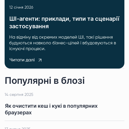
12 січня 2026
ШІ-агенти: приклади, типи та сценарії
застосування
На відміну від окремих моделей ШІ, такі рішення
будуються навколо бізнес-цілей і вбудовуються в
існуючі процеси.
Читати далі
Популярні в блозі
14 серпня 2025
Як очистити кеш і кукі в популярних
браузерах