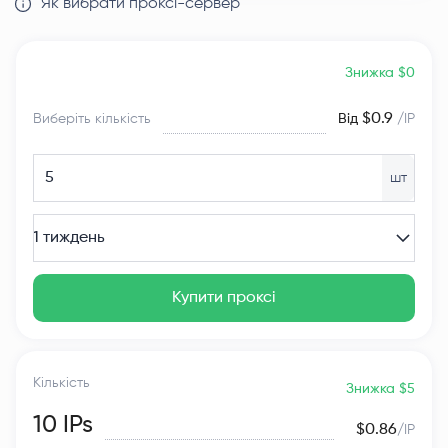
Як вибрати проксі-сервер
Знижка $0
$0.9
Виберіть кількість
Від
/IP
шт
1 тиждень
Купити проксі
Кількість
Знижка $5
10
IPs
$0.86
/IP