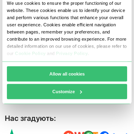
We use cookies to ensure the proper functioning of our
website. These cookies enable us to identify your device
and perform various functions that enhance your overall
user experience. Cookies enable efficient navigation
Що говорять наші клієнти
between pages, remember your preferences, and
contribute to an improved browsing experience. For more
detailed information on our use of cookies, please refer to
Нам довіряють понад 185 000 користувачів по
our
Cookie Policy
and
Privacy Policy
.
всьому світу
Allow all cookies
10000 +
відгуки від клієнтів
Customize
Нас згадують: