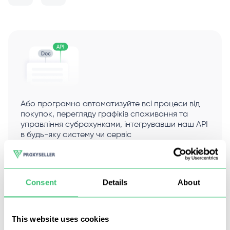
Або програмно автоматизуйте всі процеси від
покупок, перегляду графіків споживання та
управління субрахунками, інтегрувавши наш API
в будь-яку систему чи сервіс
За потреби наше рішення можна
доповнити будь-якою функцією, що вас
цікавить
Consent
Details
About
Документація
This website uses cookies