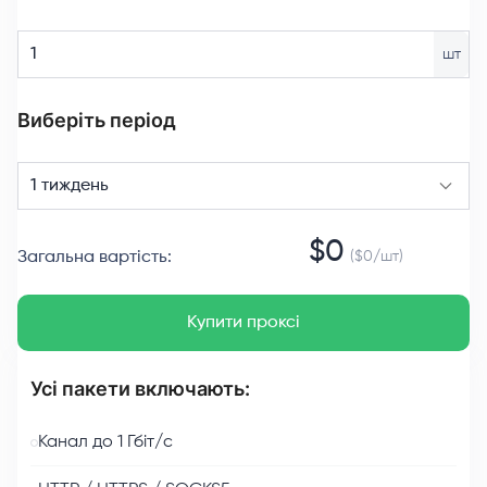
шт
Виберіть період
1 тиждень
$
0
Загальна вартість
:
($
0
/
шт
)
Купити проксі
Усі пакети включають:
Канал до 1 Гбіт/с