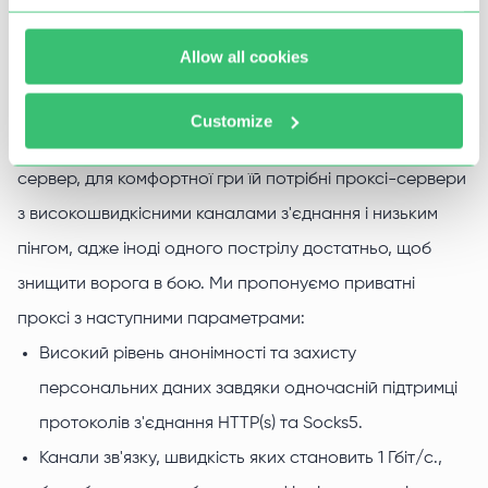
Проксі для War Thunder від Proxy-
Allow all cookies
Seller - переваги
Customize
Оскільки War Thunder працює за принципом клієнт-
сервер, для комфортної гри їй потрібні проксі-сервери
з високошвидкісними каналами з'єднання і низьким
пінгом, адже іноді одного пострілу достатньо, щоб
знищити ворога в бою. Ми пропонуємо приватні
проксі з наступними параметрами:
Високий рівень анонімності та захисту
персональних даних завдяки одночасній підтримці
протоколів з'єднання HTTP(s) та Socks5.
Канали зв'язку, швидкість яких становить 1 Гбіт/с.,