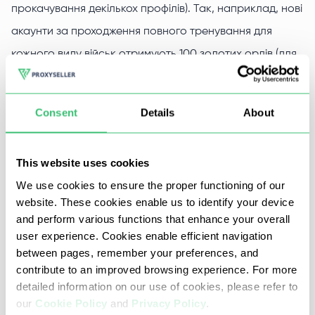
прокачування декількох профілів). Так, наприклад, нові
акаунти за проходження повного тренування для
кожного виду військ отримують 100 золотих орлів (для
кожного виду військ окрема сотня), які потім
переносяться на основний профіль. Також під час боїв
Consent
Details
About
можна отримати унікальні скрині з підсилювачами,
різноманітними наборами та кресленнями, які
This website uses cookies
продаються на біржі, або зібрати преміальну техніку.
We use cookies to ensure the proper functioning of our
Крім того, досвідчені гравці, поки їхня техніка
website. These cookies enable us to identify your device
and perform various functions that enhance your overall
ремонтується після бою, паралельно прокачують
user experience. Cookies enable efficient navigation
акаунти, які потім продають за реальні гроші. Щоб не
between pages, remember your preferences, and
отримати бан за такі дії, вам знадобиться проксі-
contribute to an improved browsing experience. For more
detailed information on our use of cookies, please refer to
сервер.
our
Cookie Policy
and
Privacy Policy
.