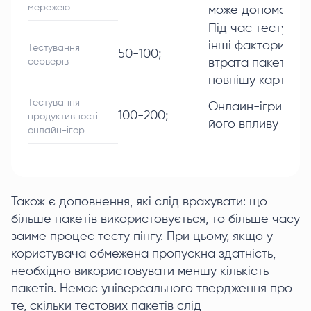
мережею
може допомогти 
Під час тестуванн
інші фактори, такі
Тестування
50-100;
серверів
втрата пакетів. 
повнішу картину 
Тестування
Онлайн-ігри дуже 
100-200;
продуктивності
його впливу на іг
онлайн-ігор
Також є доповнення, які слід врахувати: що
більше пакетів використовується, то більше часу
займе процес тесту пінгу. При цьому, якщо у
користувача обмежена пропускна здатність,
необхідно використовувати меншу кількість
пакетів. Немає універсального твердження про
те, скільки тестових пакетів слід