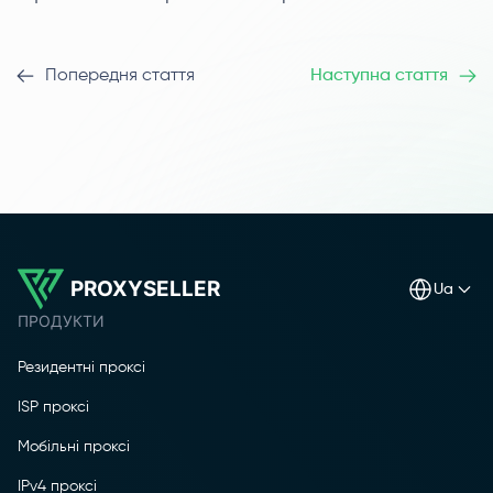
Попередня стаття
Наступна стаття
PROXYSELLER
ua
ПРОДУКТИ
Резидентні проксі
ISP проксі
Мобільні проксі
IPv4 проксі