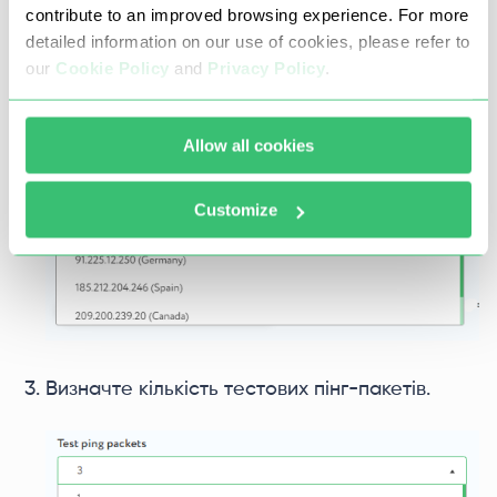
contribute to an improved browsing experience. For more
Далі необхідно вибрати зі списку, що
detailed information on our use of cookies, please refer to
випадає, сервер, з якого буде пінгуватися IP
our
Cookie Policy
and
Privacy Policy
.
або хост.
Allow all cookies
Customize
Визначте кількість тестових пінг-пакетів.