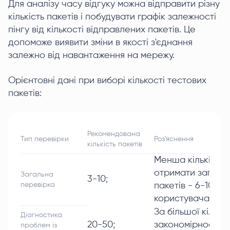
Для аналізу часу відгуку можна відправити різну
кількість пакетів і побудувати графік залежності
пінгу від кількості відправлених пакетів. Це
допоможе виявити зміни в якості з'єднання
залежно від навантаження на мережу.
Орієнтовні дані при виборі кількості тестових
пакетів:
Рекомендована
Тип перевірки
Роз'яснення
кількість пакетів
Менша кількість 
отримати загальн
Загальна
3-10;
перевірка
пакетів - 6-10, 
користувача нест
За більшої кільк
Діагностика
20-50;
закономірності у
проблем із