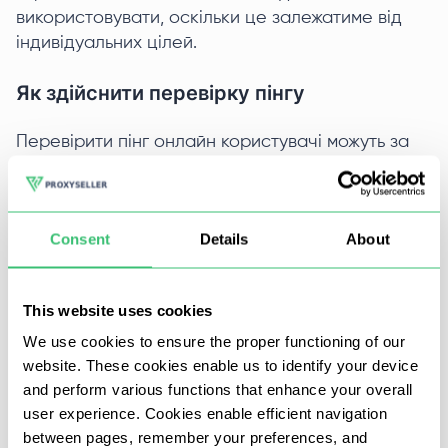
використовувати, оскільки це залежатиме від
індивідуальних цілей.
Як здійснити перевірку пінгу
Перевірити пінг онлайн користувачі можуть за
допомогою спеціального сервісу нашого сайту
- "
Пінг IP
". Для цього необхідно виконати
наступні дії:
Consent
Details
About
На сторінці пінг-чекера введіть IP-адресу
або доменне ім'я для перевірки. Можна
This website uses cookies
скористатися рядком "Paste my IP address".
We use cookies to ensure the proper functioning of our
website. These cookies enable us to identify your device
and perform various functions that enhance your overall
user experience. Cookies enable efficient navigation
between pages, remember your preferences, and