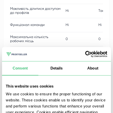
Можливість ділитися доступом
Ні
Так
до профілів
Функціонал команди
Ні
Ні
Максимальна кількість
0
0
робочих місць
Конфігурація проксі
Так
Так
Налаштування цифрових
Так
Так
Consent
Details
About
відбитків пальців
Максимальна кількість
0
1
доступних хмарних профілів
This website uses cookies
We use cookies to ensure the proper functioning of our
website. These cookies enable us to identify your device
and perform various functions that enhance your overall
Інтерфейс GoLogin
user experience. Cookies enable efficient navigation