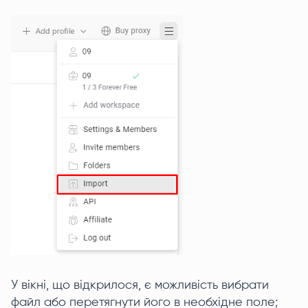
У вікні, що відкрилося, є можливість вибрати
файл або перетягнути його в необхідне поле;