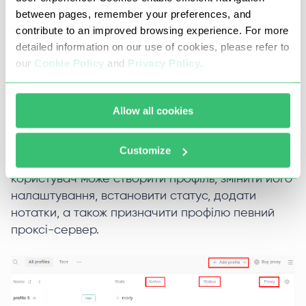
between pages, remember your preferences, and
Ефективне управління браузером GoLogin
contribute to an improved browsing experience. For more
забезпечується завдяки зручному інтерфейсу.
detailed information on our use of cookies, please refer to
Розглянемо детальніше основні вкладки та
our
Cookie Policy
and
Privacy Policy
.
опції, пропоновані антидетектом.
Профілі браузера
Allow all cookies
Основна сторінка для роботи з профілями
Customize
відкривається під час запуску браузера. Тут
користувач може створити профіль, змінити його
налаштування, встановити статус, додати
нотатки, а також призначити профілю певний
проксі-сервер.