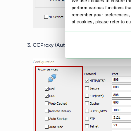
We use cookies to ensure the
perform various functions th
remember your preferences, a
of cookies, please refer to o
CCProxy (Autorun, DNS, कम से कम स्टार्टअप, आदि)