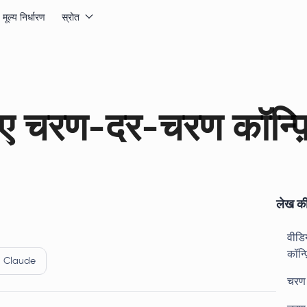
मूल्य निर्धारण
स्रोत
 चरण-दर-चरण कॉन्फ़
लेख की
वीडि
कॉन्
Claude
चरण 