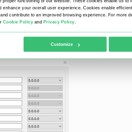
 proper functioning of our website. These cookies enable us to i
at enhance your overall user experience. Cookies enable efficien
nd contribute to an improved browsing experience. For more det
ur
Cookie Policy
and
Privacy Policy
.
Customize
 के प्रबंधन की सुविधा के लिए अतिरिक्त सेटिंग्स सेट करें।