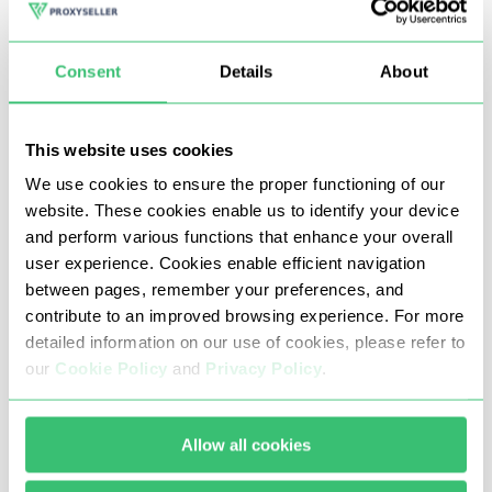
सकते हैं। फॉलोइंग लाइक प्रॉक्सी की मदद से, पूरी प्रक्रिया यथासंभव
स्थिर होगी और खाता अवरुद्ध होने के जोखिम के बिना होगी। आप कम
Consent
Details
About
प्रयास में अधिक परिणाम प्राप्त कर सकते हैं।
आप प्रॉक्सी-सेलर से फॉलोइंग लाइक के लिए प्रॉक्सी खरीद सकते हैं। हम
This website uses cookies
व्यक्तिगत उपयोग के लिए हाई-स्पीड प्रॉक्सी सर्वर प्रदान करते हैं, जो सर्वर
We use cookies to ensure the proper functioning of our
website. These cookies enable us to identify your device
अन्य उपयोगकर्ताओं के कारण सोशल नेटवर्क पर प्रोफाइल को ब्लॉक करने
and perform various functions that enhance your overall
के जोखिम को समाप्त करता है। इसके अलावा, प्रॉक्सी तक व्यक्तिगत पहुंच
user experience. Cookies enable efficient navigation
आईपी पते के ब्लैकलिस्ट में जाने के जोखिम को कम कर देती है, इसलिए
between pages, remember your preferences, and
contribute to an improved browsing experience. For more
आपको एक साफ इतिहास के साथ एक स्थिर कार्यशील प्रॉक्सी सर्वर मिलता
detailed information on our use of cookies, please refer to
है।
our
Cookie Policy
and
Privacy Policy
.
आपको प्रॉक्सी-सेलर से फॉलोइंग लाइक के लिए
Allow all cookies
प्रॉक्सी क्यों खरीदनी चाहिए