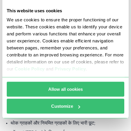
प्रोग्राम करें, और सबसे दिलचस्प जगह पर स्वयं इस प्रक्रिया में शामिल
This website uses cookies
हों।
We use cookies to ensure the proper functioning of our
website. These cookies enable us to identify your device
आप प्रॉक्सी-सेलर से रूनमेट के लिए प्रॉक्सी खरीद सकते हैं। खरीदारी के
and perform various functions that enhance your overall
3 मिनट के भीतर, आप चयनित प्रॉक्सी सर्वर का उपयोग करने में सक्षम होंगे।
user experience. Cookies enable efficient navigation
between pages, remember your preferences, and
contribute to an improved browsing experience. For more
आपको प्रॉक्सी-सेलर से रूनमेट के लिए प्रॉक्सी
detailed information on our use of cookies, please refer to
क्यों खरीदना चाहिए
our
Cookie Policy
and
Privacy Policy
.
पहले से ही दुनिया भर से हजारों ग्राहक हमारे प्रॉक्सी सर्वर का उपयोग करते
Allow all cookies
हैं। आपको RuneMate के लिए हमसे प्रॉक्सी क्यों खरीदनी चाहिए:
उचित मूल्य और भुगतान का सुविधाजनक तरीका;
Customize
तकनीकी परामर्श 24/7 (सप्ताह के सातों दिन और छुट्टियाँ);
थोक ग्राहकों और नियमित ग्राहकों के लिए भारी छूट;