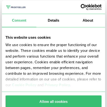
लिए एक अलग स्थान पर स्थित एक अलग आईपी निर्दिष्ट करके कंप्यूटर के
वास्तविक आईपी-पते को छिपाने में मदद करेंगे।
Consent
Details
About
आप प्रॉक्सी-सेलर से जार्वी के लिए निजी प्रॉक्सी खरीद सकते हैं। हम
किराए पर 1 जीबी/सेकेंड तक की स्पीड वाले सर्वर उपलब्ध कराते हैं। हमारे
This website uses cookies
प्रॉक्सी की मदद से, आप ब्लॉक किए जाने के जोखिम के बिना जारवी
We use cookies to ensure the proper functioning of our
प्रोग्राम का उपयोग कर सकते हैं, गुमनाम रूप से इंटरनेट पर साइटों पर जा
website. These cookies enable us to identify your device
सकते हैं और कई अन्य समस्याओं का समाधान कर सकते हैं।
and perform various functions that enhance your overall
user experience. Cookies enable efficient navigation
between pages, remember your preferences, and
आपको प्रॉक्सी-सेलर से जारवी के लिए प्रॉक्सी क्यों
contribute to an improved browsing experience. For more
खरीदना चाहिए
detailed information on our use of cookies, please refer to
our
Cookie Policy
and
Privacy Policy
.
आपको हमारी कंपनी से प्रॉक्सी सर्वर क्यों ऑर्डर करना चाहिए इसके कारण:
कम कीमत;
Allow all cookies