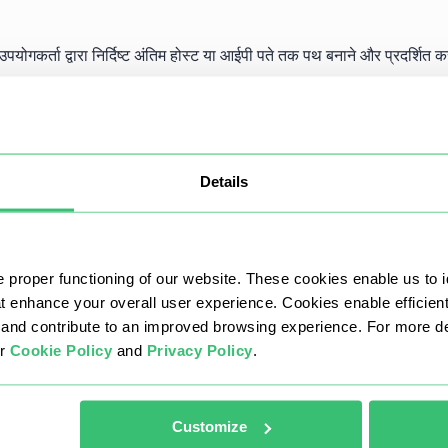
पयोगकर्ता द्वारा निर्दिष्ट अंतिम होस्ट या आईपी पते तक पथ बनाने और प्रदर्शित क
गी।
Details
नोस्टिक्स करने में मदद मिलती है। पैकेट हानि के कारण वायरलेस नेटवर्क, वाइड एरि
ं के कारणों को समझना महत्वपूर्ण है।
 proper functioning of our website. These cookies enable us to i
at enhance your overall user experience. Cookies enable efficien
पैकेट हानि नेटवर्क कनेक्शन समस्याओं के कारण है या खराब वीओआईपी कनेक्शन 
nd contribute to an improved browsing experience. For more det
, इंटरनेट कनेक्शन स्थापित करने के लिए समय पर परिवर्तन करना संभव होगा।
ur
Cookie Policy
and
Privacy Policy
.
Customize