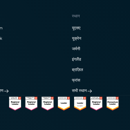
स्थान
am
यूएसए
k
यूक्रेन
जर्मनी
इंगलैंड
ब्राज़िल
फ्रांस
रण
सभी स्थान