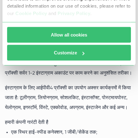
detailed information on our use of cookies, please refer to
इंस्टाग्राम प्रॉक्सी में ट्रैफ़िक प्रतिबंध नहीं हैं और 1 Gbit/s चैनल का
our
Cookie Policy
and
Privacy Policy
.
समर्थन करते हैं, Socks5 और HTTP(s) प्रोटोकॉल के साथ पूरी तरह से
काम करते हैं, साथ ही एक ही समय में लॉगिन और पासवर्ड, आईपी पते या
Allow all cookies
दोनों का उपयोग करके प्रमाणित करने की क्षमता रखते हैं।
Customize
प्रॉक्सी के माध्यम से इंस्टाग्राम का उपयोग करने का मुख्य उद्देश्य प्रतिबंधित
होने के जोखिम को कम करते हुए कई खातों के साथ काम करना है। प्रति
प्रॉक्सी सर्वर 1-2 इंस्टाग्राम अकाउंट पर काम करने का अनुशंसित तरीका।
इंस्टाग्राम के लिए आईपीवी4 प्रॉक्सी का उपयोग अक्सर कार्यक्रमों में किया
जाता है: टूलीग्राम, लियोनग्राम, सोशलकिट, इंस्टासॉफ्ट, पोस्टमायपोस्ट,
येलोग्राम, इगस्टॉर्म, विंस्टे, एक्कोवोड, अपग्राम, इंस्टाजेन और कई अन्य।
हमारी कंपनी गारंटी देती है
एक स्थिर हाई-स्पीड कनेक्शन, 1 जीबी/सेकेंड तक;