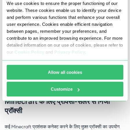
We use cookies to ensure the proper functioning of our
साथ-साथ अपने खातों को भी यथासंभव सुरक्षित करने का प्रयास करते हैं
website. These cookies enable us to identify your device
and perform various functions that enhance your overall
और ऐसे उत्कृष्ट प्रॉक्सी सर्वर उनकी मदद करते हैं।
user experience. Cookies enable efficient navigation
between pages, remember your preferences, and
यदि आवश्यक हो तो आपको Minecraft के लिए एक प्रॉक्सी भी खरीदनी
contribute to an improved browsing experience. For more
चाहिए:
detailed information on our use of cookies, please refer to
क्षेत्रीय प्रतिबंधों, आईएसपी अवरोधन, या आईपी प्रतिबंधों को बायपास
our
Cookie Policy
and
Privacy Policy
.
करें;
खेलते समय स्थिर और कम पिंग प्राप्त करें;
Allow all cookies
एक डिवाइस पर एक से अधिक खाते बनाएं और प्रबंधित करें।
Customize
Minecraft के लिए प्रॉक्सी-सेलर से निजी
प्रॉक्सी
कई Minecraft प्रशंसक कनेक्ट करने के लिए मुफ़्त प्रॉक्सी का उपयोग