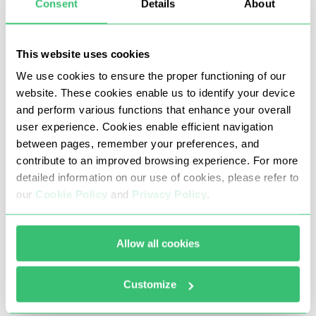
Consent
Details
About
सीमित-संस्करण, ब्रांडेड आइटम खरीदने का अवसर प्रदान करता है।
कई अनुभवी उपयोगकर्ता ऑनलाइन स्टोर तक पहुंचने के लिए प्रॉक्सी सर्वर
This website uses cookies
का उपयोग करते हैं। यह दृष्टिकोण कई महत्वपूर्ण लाभ प्रदान करता है, जैसे:
We use cookies to ensure the proper functioning of our
क्षेत्रीय अवरोधन को बायपास करें (किसी विशिष्ट क्षेत्र के लिए छूट और
website. These cookies enable us to identify your device
उत्पादों तक पहुंच प्राप्त करें)।
and perform various functions that enhance your overall
user experience. Cookies enable efficient navigation
एक डिवाइस से असीमित संख्या में खातों का उपयोग करें (एक अद्वितीय
between pages, remember your preferences, and
वस्तु या कई प्रतियां खरीदने की संभावना बढ़ जाती है)।
contribute to an improved browsing experience. For more
बॉटिंग सॉफ़्टवेयर (ASOS पर खरीदारी को स्वचालित करने के लिए विशेष
detailed information on our use of cookies, please refer to
our
Cookie Policy
and
Privacy Policy
.
रूप से डिज़ाइन किया गया सॉफ़्टवेयर) का उपयोग करें।
ASOS सुरक्षा एल्गोरिदम द्वारा बायपास प्रतिबंध।
Allow all cookies
प्रॉक्सी-सेलर की ASOS के लिए निजी प्रॉक्सी के
Customize
लाभ