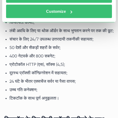
साइट पर सुविधाजनक और सरल इंटरफ़ेस के अलावा, प्रॉक्सी-सेलर से
Customize
टिकटॉक के लिए प्रॉक्सी खरीदने के कई अन्य फायदे भी हैं:
किफायती कीमते;
लंबी अवधि के लिए या थोक ऑर्डर के साथ भुगतान करने पर तक की छूट;
संचार के लिए 24/7 उपलब्ध उत्तरदायी तकनीकी सहायता;
50 देशों और सैकड़ों शहरों के सर्वर;
400 नेटवर्क और 800 सबनेट;
प्रोटोकॉल HTTP (एस), सॉक्स (4,5);
दूरस्थ प्रॉक्सी कॉन्फ़िगरेशन में सहायता;
24 घंटे के भीतर एक्सचेंज सर्वर या पैसा वापस;
उच्च गति कनेक्शन;
टिकटॉक के साथ पूर्ण अनुकूलता।