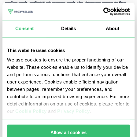
सुरक्षित करने, प्रतिबंधों को बायपास करने और ऑनलाइन प्रचार के लिए
स्वचालित सॉफ़्टवेयर को कनेक्ट करने में मदद करते हैं।
Consent
Details
About
आप प्रॉक्सी-सेलर से टिकटॉक के लिए प्रॉक्सी खरीद सकते हैं। अपने
ऑर्डर के लिए भुगतान करने के बाद, 3 मिनट के बाद आप चयनित प्रॉक्सी
सर्वर का उपयोग करने में सक्षम होंगे।
This website uses cookies
We use cookies to ensure the proper functioning of our
website. These cookies enable us to identify your device
आपको प्रॉक्सी-सेलर से टिकटॉक के लिए प्रॉक्सी
and perform various functions that enhance your overall
क्यों खरीदना चाहिए
user experience. Cookies enable efficient navigation
between pages, remember your preferences, and
contribute to an improved browsing experience. For more
आप हमारी कंपनी से खरीदे गए प्रॉक्सी सर्वर का डेटा सुविधाजनक ऑनलाइन
detailed information on our use of cookies, please refer to
डैशबोर्ड में देख सकते हैं। वहां आप प्रॉक्सी तक व्यक्तिगत पहुंच के लिए एक
our
Cookie Policy
and
Privacy Policy
.
लॉगिन और पासवर्ड भी सेट कर सकते हैं - आपके अलावा कोई भी आपकी
सहमति के बिना सर्वर का उपयोग नहीं कर सकता है।
Allow all cookies