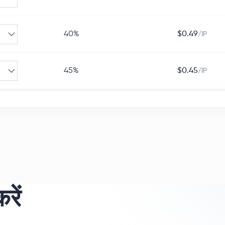
40%
$
0.49
/IP
45%
$
0.45
/IP
रें