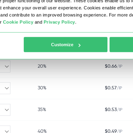
 proper functioning of our website. These cookies enable us to i
7%
$
0.76
/IP
at enhance your overall user experience. Cookies enable efficien
nd contribute to an improved browsing experience. For more det
ur
Cookie Policy
and
Privacy Policy
.
15%
$
0.7
/IP
Customize
20%
$
0.66
/IP
20%
$
0.66
/IP
30%
$
0.57
/IP
35%
$
0.53
/IP
40%
$
0.49
/IP