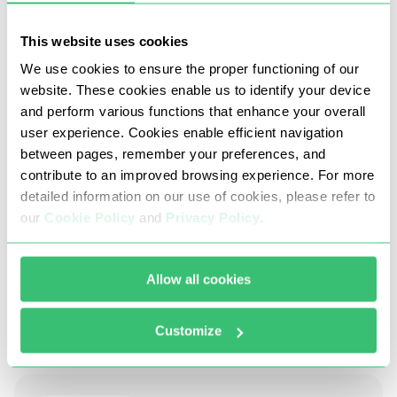
This website uses cookies
We use cookies to ensure the proper functioning of our
website. These cookies enable us to identify your device
and perform various functions that enhance your overall
user experience. Cookies enable efficient navigation
between pages, remember your preferences, and
सोशल मीडिया
मा
contribute to an improved browsing experience. For more
detailed information on our use of cookies, please refer to
कैप्चा और ब्लॉकिंग के बिना नस्लीय आईपी;
our
Cookie Policy
and
Privacy Policy
.
मल्टी-थ्रेडेड पार्सिंग और चीटिंग;
टिप्पणी करना और स्वतः पूर्ण करना
Allow all cookies
Customize