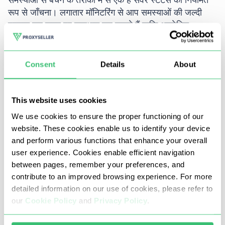
समस्याओं से बचने के तरीकों में से एक है सर्वर स्टेटस को नियमित
रूप से जाँचना। लगातार मॉनिटरिंग से आप समस्याओं की जल्दी
पहचान कर समय पर समाधान कर सकते हैं ताकि अनपेक्षित
डाउनटाइम से बचा जा सके। अपटाइम और responsiveness की
नियमित जाँच विशेष रूप से वेब स्क्रैपिंग जैसी स्वचालित गतिविधियों
में उपयोगी है, जहाँ दक्षता प्राथमिकता होती है।
Consent
Details
About
सॉफ़्टवेयर और सेटिंग्स अपडेट रखें
This website uses cookies
पुराने ब्राउज़र, ऑपरेटिंग सिस्टम और गलत कनेक्शन कॉन्फ़िगरेशन
We use cookies to ensure the proper functioning of our
प्रॉक्सी कनेक्शन त्रुटि संदेशों को ट्रिगर कर सकते हैं। सुनिश्चित
website. These cookies enable us to identify your device
करें कि आपके डिवाइस का सॉफ़्टवेयर, सुरक्षा सेटिंग्स और ऐप्स हमेशा
and perform various functions that enhance your overall
अपडेटेड हों। अपडेटेड संस्करण आपके डिवाइस और सर्वर के बीच
user experience. Cookies enable efficient navigation
बेहतर संगतता को बढ़ावा देते हैं।
between pages, remember your preferences, and
contribute to an improved browsing experience. For more
विश्वसनीय प्रदाताओं का उपयोग करें
detailed information on our use of cookies, please refer to
our
Cookie Policy
and
Privacy Policy
.
मुफ़्त या कम-गुणवत्ता वाले IP भले सुविधाजनक लगें, लेकिन वे