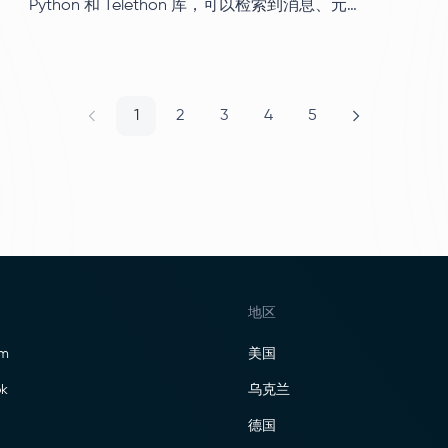
Python 和 Telethon 库，可以检索到消息、元数
据、媒体文件、群成员等更多信息。
1
2
3
4
5
地区
am
美国
k
乌克兰
德国