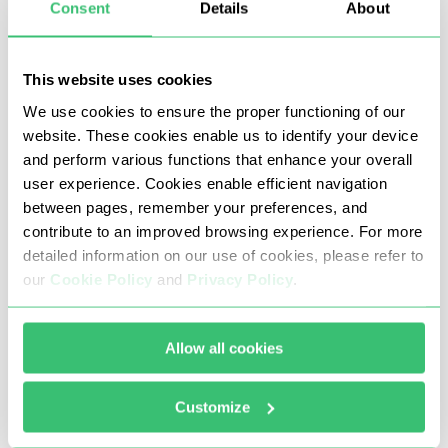
Consent
Details
About
This website uses cookies
We use cookies to ensure the proper functioning of our
website. These cookies enable us to identify your device
and perform various functions that enhance your overall
user experience. Cookies enable efficient navigation
between pages, remember your preferences, and
contribute to an improved browsing experience. For more
您将返回到上一个设置页面。使用代理服务器 "切
detailed information on our use of cookies, please refer to
换按钮下方是状态显示。要激活连接，请将切换
our
Cookie Policy
and
Privacy Policy
.
按钮更改为启用。
Allow all cookies
Customize