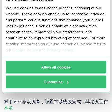
This website uses cookies
We use cookies to ensure the proper functioning of our
website. These cookies enable us to identify your device
and perform various functions that enhance your overall
要确认基于位置的 IP 地址已调整为为 Discord 设置
user experience. Cookies enable efficient navigation
的代理地址，您可以使用
工具
来自特定站点。
代理
between pages, remember your preferences, and
检查器
用户还可以选择验证其功能是否正确。
contribute to an improved browsing experience. For more
detailed information on our use of cookies, please refer to
手机上的 Discord 代理设置（安卓/iOS）
our
Cookie Policy
and
Privacy Policy
.
对于安卓设备，可以在 Wi-Fi 网络层面进行代理设
置。这样就可以通过配置的代理服务器传输包括平台
Allow all cookies
在内的所有流量。不过，您不能输入登录信息，因此
必须基于 IP 授权。查看整个指南中每种方法的说
Customize
明，选择最合适的选项。了解更多说明，请参阅
本
指南
.
对于 iOS 移动设备，设置在系统级完成，其他设置在
本条
.