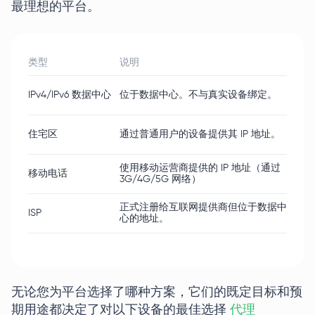
最理想的平台。
类型
说明
优
IPv4/IPv6 数据中心
位于数据中心。不与真实设备绑定。
快
住宅区
通过普通用户的设备提供其 IP 地址。
动态
使用移动运营商提供的 IP 地址（通过
最
移动电话
3G/4G/5G 网络）
适
正式注册给互联网提供商但位于数据中
ISP
高
心的地址。
无论您为平台选择了哪种方案，它们的既定目标和预
期用途都决定了对以下设备的最佳选择
代理