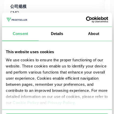
公司规模
SMB
M
细分市场
AI Data Pipelines
W
Consent
Details
About
挑战
刮擦管道直接输入人工智能模型训练，但不
This website uses cookies
断返回不准确的地理数据，从而破坏了数据
We use cookies to ensure the proper functioning of our
集。
website. These cookies enable us to identify your device
and perform various functions that enhance your overall
我们的解决方案
已读
user experience. Cookies enable efficient navigation
between pages, remember your preferences, and
contribute to an improved browsing experience. For more
结果:
detailed information on our use of cookies, please refer to
为人工智能管道提供位置准确的数据 -
our
Cookie Policy
and
Privacy Policy
.
零下游错误 - 大规模降低成本