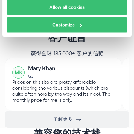
Allow all cookies
所有评价
Customize
客户证言
获得全球 185,000+ 客户的信赖
Mary Khan
M
K
G2
Prices on this site are pretty affordable,
I 
considering the various discounts (which are
Pr
quite often here by the way and it's nice), The
sm
monthly price for me is only...
Th
了解更多
兼容您的技术栈