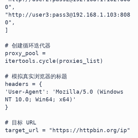
0",

"http://user3:pass3@192.168.1.103:808
0",

]

# 创建循环迭代器

proxy_pool = 
itertools.cycle(proxies_list)

# 模拟真实浏览器的标题

headers = {

'User-Agent': 'Mozilla/5.0 (Windows 
NT 10.0; Win64; x64)'

}

# 目标 URL

target_url = "https://httpbin.org/ip"
