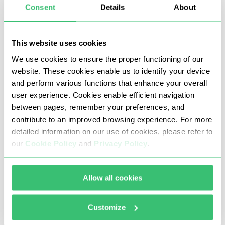
住宅中介的使用
Consent
Details
About
为了减少被拦截的机会，并提供对目标资源的不间断
访问，这类服务器提供了最佳解决方案。这些服务器
This website uses cookies
使用互联网服务提供商分配给真人的地址，因此网站
We use cookies to ensure the proper functioning of our
会将其流量视为正常的用户流量。
website. These cookies enable us to identify your device
and perform various functions that enhance your overall
允许 IP 轮换
user experience. Cookies enable efficient navigation
between pages, remember your preferences, and
从一个地址发出大量请求会增加互动被视为可疑的几
contribute to an improved browsing experience. For more
率。因此，系统的安全机制可能会终止连接，尤其是
detailed information on our use of cookies, please refer to
在数据似乎来自自动来源的情况下。
our
Cookie Policy
and
Privacy Policy
.
在自动活动的情况下，"检测到匿名代理 "问题的直接
解决方案就是旋转。区分此类节点的类型至关重要：
Allow all cookies
动态
：这些设置可在指定时间间隔内自动轮换
Customize
IP，无需人工干预配置。