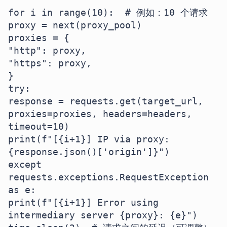
for i in range(10):  # 例如：10 个请求

proxy = next(proxy_pool)

proxies = {

"http": proxy,

"https": proxy,

}

try:

response = requests.get(target_url, 
proxies=proxies, headers=headers, 
timeout=10)

print(f"[{i+1}] IP via proxy: 
{response.json()['origin']}")

except 
requests.exceptions.RequestException 
as e:

print(f"[{i+1}] Error using 
intermediary server {proxy}: {e}")
