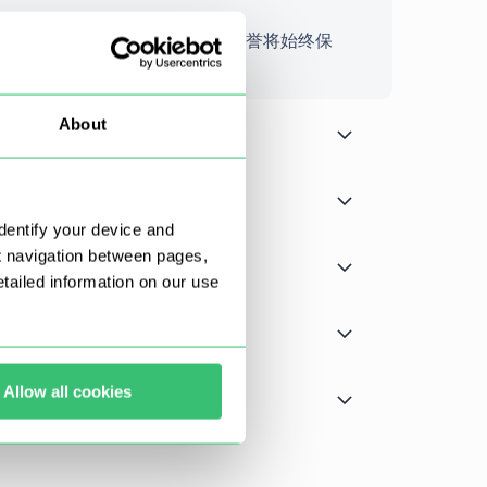
，且在套餐有效期内您的 IP 声誉将始终保
About
dentify your device and
t navigation between pages,
ailed information on our use
Allow all cookies