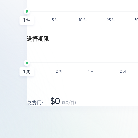
1
件
5
件
10
件
25
件
5
选择期限
1 周
2 周
1 月
2 月
$
0
总费用
:
($
0
/
件
)