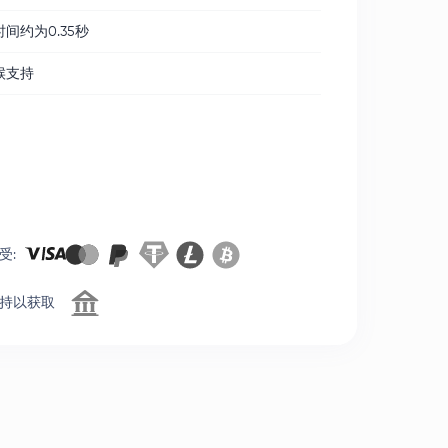
间约为0.35秒
候支持
受
:
持以获取