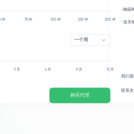
响应时
0
件
75
件
100
件
250
件
500
件
全天
一个周
3 月
6 月
9 月
12 月
我们接
联系支
购买代理