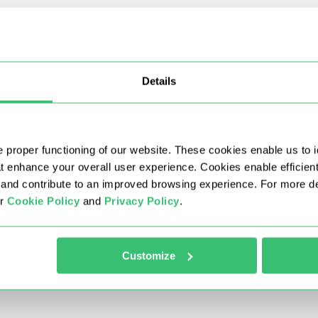
间都将专属分配给您的账户。这意味着您不会受到其他用户活动的影响
始终保持稳定。
Details
何不同？
 proper functioning of our website. These cookies enable us to i
at enhance your overall user experience. Cookies enable efficien
nd contribute to an improved browsing experience. For more det
ur
Cookie Policy
and
Privacy Policy
.
 代理？
Customize
置吗？