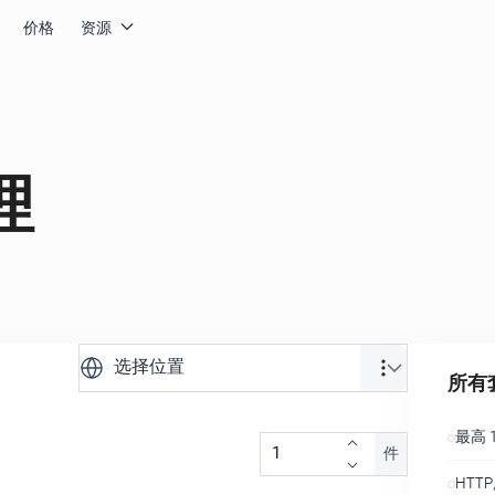
价格
资源
理
选择位置
所有
最高 1
件
HTTP