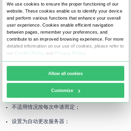
We use cookies to ensure the proper functioning of our
website. These cookies enable us to identify your device
流量和连接日志。
and perform various functions that enhance your overall
user experience. Cookies enable efficient navigation
Postern 应用程序非常适合细粒度地配置流量路由。
between pages, remember your preferences, and
contribute to an improved browsing experience. For more
Drony
detailed information on our use of cookies, please refer to
our
Cookie Policy
and
Privacy Policy
.
Drony 是一款流行的安卓代理应用程序，具有先进的
Allow all cookies
功能：
Customize
能够处理 SOCKS 和 HTTPS；
不适用情况按每次申请而定；
设置为自动更改服务器；