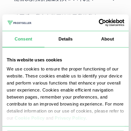
购买后，我多久能开始使用我的私有
IPv4 代理？
Consent
Details
About
购买 IPv4 代理时，我可以选择特定的
位置吗？
This website uses cookies
We use cookies to ensure the proper functioning of our
website. These cookies enable us to identify your device
LinkedIn是一个为寻找职位空缺和建立业务联系而创建的社
and perform various functions that enhance your overall
user experience. Cookies enable efficient navigation
交网络，拥有近10亿份资料。它代表了世界上200个国家的
between pages, remember your preferences, and
约200个商业部门。
contribute to an improved browsing experience. For more
detailed information on our use of cookies, please refer to
与其他社交网络一样，LinkedIn有一些限制，代理服务器可
our
Cookie Policy
and
Privacy Policy
.
以帮助你绕过这些限制。通过使用代理，你能够: