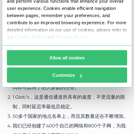
和好处
and perform various functions that enhance your overall
user experience. Cookies enable efficient navigation
between pages, remember your preferences, and
Proxy-Seller公司专门为各种任务配置私人代理服务器，包
contribute to an improved browsing experience. For more
括WhatsApp信使。我们所有的IP地址都是非常先进的，对
detailed information on our use of cookies, please refer to
our
Cookie Policy
and
Privacy Policy
.
网络浏览器和第三方软件同样有效。
Allow all cookies
参数
Customize
同时支持http(s)和Socks5连接协议的可能性这使得它们
同样可以用于绝大多数的任务。
1 Gbit/s，这是通信通道所具有的速度，不受流量的限
制，同时延迟率最低且稳定。
50多个国家的地点名单上，而且其数量还在不断增加。
我们已经创建了400个自己的网络和800个子网，为我