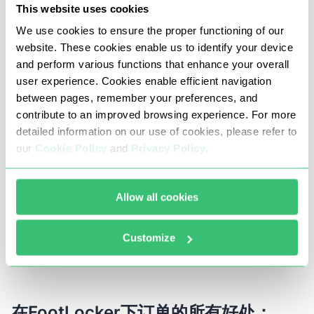
你可以在Proxy-Seller购买FootLocker的高速私人代理服。
This website uses cookies
我们将在付款后3分钟内让您访问快速和顺利运行的服务
We use cookies to ensure the proper functioning of our
website. These cookies enable us to identify your device
器。在他们的帮助下，你将能够比别人更早地在互联网上跟
and perform various functions that enhance your overall
上预期的合适尺寸的跑鞋型号。
user experience. Cookies enable efficient navigation
between pages, remember your preferences, and
contribute to an improved browsing experience. For more
为什么值得在Proxy-Seller购买
detailed information on our use of cookies, please refer to
FootLocker代理？
our
Cookie Policy
and
Privacy Policy
.
我们为FootLocker发放个人使用的代理，这将帮助你避免
Allow all cookies
因其他用户而被禁止。如果有必要，我们的专家可以为您找
到最强大和最可靠的代理服务器，您将能把它用于匿名网上
Customize
冲浪，以及连接软件，在互联网上自动进行类似的操作。
在FootLocker下订单的所有好处：