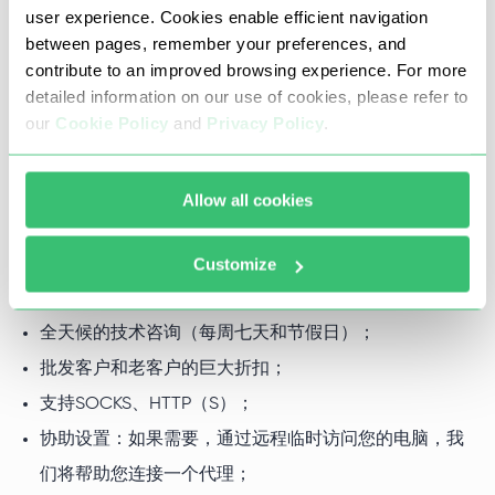
您可以从Proxy-Seller购买RuneMate的代理。在购买后的3
user experience. Cookies enable efficient navigation
分钟内，您将能够使用选定的代理服务器。
between pages, remember your preferences, and
contribute to an improved browsing experience. For more
detailed information on our use of cookies, please refer to
our
Cookie Policy
and
Privacy Policy
.
为什么您应该从Proxy-Seller购买
RuneMate的代理？
Allow all cookies
已经有成千上万的客户从世界各地使用我们的代理服务器。
为什么您应该从我们这里购买RuneMate的代理。
Customize
公平的价格和方便的支付方式；
全天候的技术咨询（每周七天和节假日）；
批发客户和老客户的巨大折扣；
支持SOCKS、HTTP（S）；
协助设置：如果需要，通过远程临时访问您的电脑，我
们将帮助您连接一个代理；