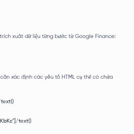
trích xuất dữ liệu từng bước từ Google Finance:
i cần xác định các yếu tố HTML cụ thể có chứa
text()
KbKc"]/text()