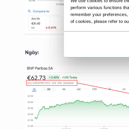
We use cookies to ensure the
perform various functions th
remember your preferences, a
of cookies, please refer to o
Ngày: