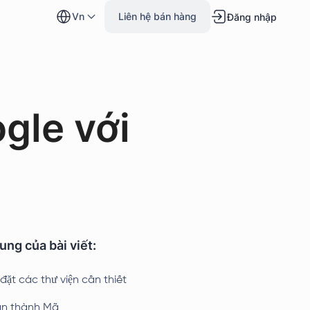
vn
Liên hệ bán hàng
Đăng nhập
gle với
ung của bài viết:
đặt các thư viện cần thiết
n thành Mã