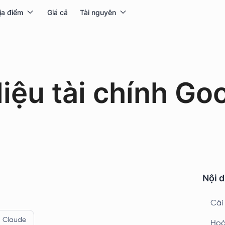
ịa điểm
Giá cả
Tài nguyên
iệu tài chính Goo
Nội d
Cài 
Claude
Hoà