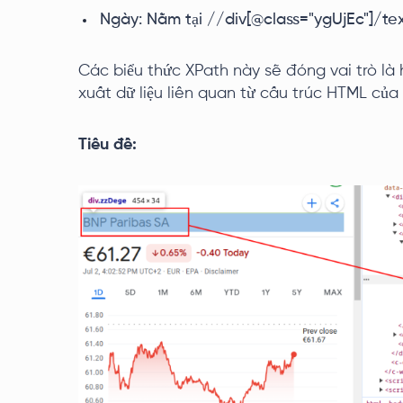
Ngày: Nằm tại //div[@class="ygUjEc"]/tex
Các biểu thức XPath này sẽ đóng vai trò là
xuất dữ liệu liên quan từ cấu trúc HTML của
Tiêu đề: