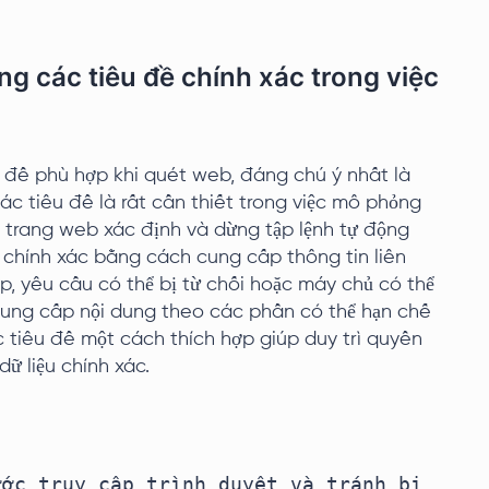
g các tiêu đề chính xác trong việc
u đề phù hợp khi quét web, đáng chú ý nhất là
ác tiêu đề là rất cần thiết trong việc mô phỏng
 trang web xác định và dừng tập lệnh tự động
 chính xác bằng cách cung cấp thông tin liên
p, yêu cầu có thể bị từ chối hoặc máy chủ có thể
cung cấp nội dung theo các phần có thể hạn chế
c tiêu đề một cách thích hợp giúp duy trì quyền
ữ liệu chính xác.
ớc truy cập trình duyệt và tránh bị 