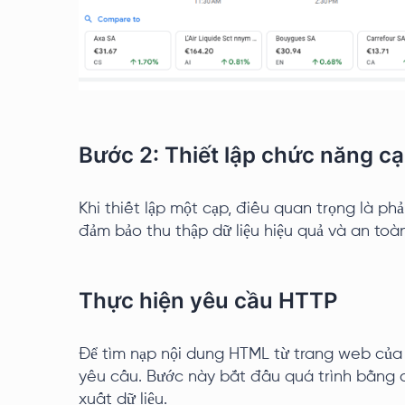
Bước 2: Thiết lập chức năng c
Khi thiết lập một cạp, điều quan trọng là ph
đảm bảo thu thập dữ liệu hiệu quả và an toàn
Thực hiện yêu cầu HTTP
Để tìm nạp nội dung HTML từ trang web của 
yêu cầu. Bước này bắt đầu quá trình bằng c
xuất dữ liệu.