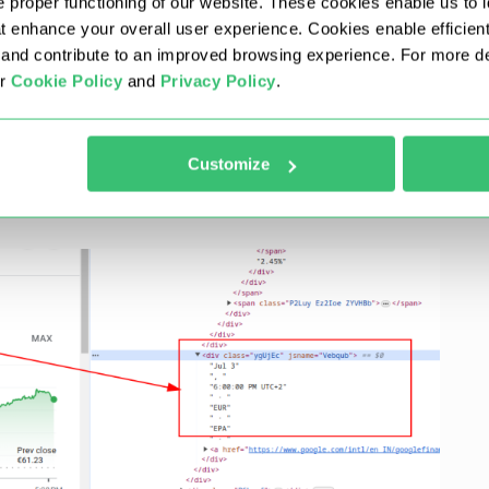
 proper functioning of our website. These cookies enable us to i
at enhance your overall user experience. Cookies enable efficien
nd contribute to an improved browsing experience. For more det
ur
Cookie Policy
and
Privacy Policy
.
Customize