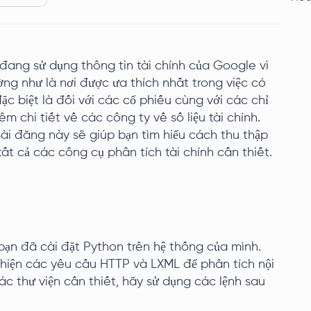
đang sử dụng thông tin tài chính của Google vì
ờng như là nơi được ưa thích nhất trong việc có
, đặc biệt là đối với các cổ phiếu cùng với các chỉ
m chi tiết về các công ty về số liệu tài chính.
ài đăng này sẽ giúp bạn tìm hiểu cách thu thập
ất cả các công cụ phân tích tài chính cần thiết.
bạn đã cài đặt Python trên hệ thống của mình.
 hiện các yêu cầu HTTP và LXML để phân tích nội
c thư viện cần thiết, hãy sử dụng các lệnh sau