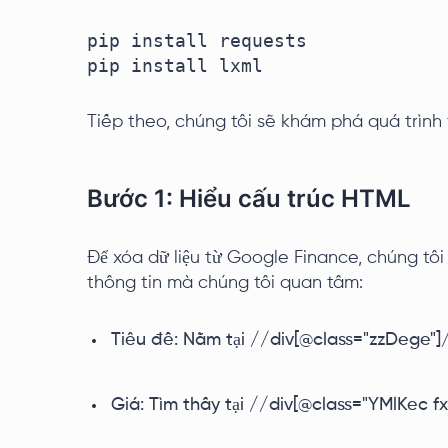
pip install requests

pip install lxml
Tiếp theo, chúng tôi sẽ khám phá quá trình 
Bước 1: Hiểu cấu trúc HTML
Để xóa dữ liệu từ Google Finance, chúng tô
thông tin mà chúng tôi quan tâm:
Tiêu đề: Nằm tại //div[@class="zzDege"]/
Giá: Tìm thấy tại //div[@class="YMlKec fx