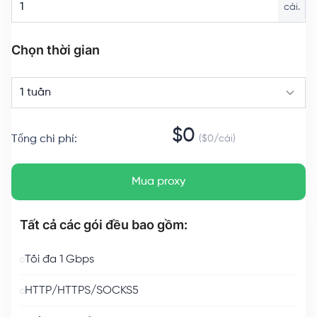
cái.
Chọn thời gian
1 tuần
$
0
Tổng chi phí
:
($
0
/
cái
)
Mua proxy
Tất cả các gói đều bao gồm:
Tối đa 1 Gbps
HTTP/HTTPS/SOCKS5