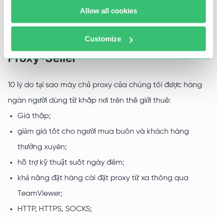
nhanh hơn.
Allow all cookies
Customize
Tại sao nên mua proxy Twitter tại
Proxy-Seller
10 lý do tại sao máy chủ proxy của chúng tôi được hàng
ngàn người dùng từ khắp nơi trên thế giới thuê:
Giá thấp;
giảm giá tốt cho người mua buôn và khách hàng
thường xuyên;
hỗ trợ kỹ thuật suốt ngày đêm;
khả năng đặt hàng cài đặt proxy từ xa thông qua
TeamViewer;
HTTP, HTTPS, SOCKS;