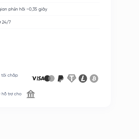
gian phản hồi ~0,35 giây
ợ 24/7
 tôi chấp
ệ hỗ trợ cho