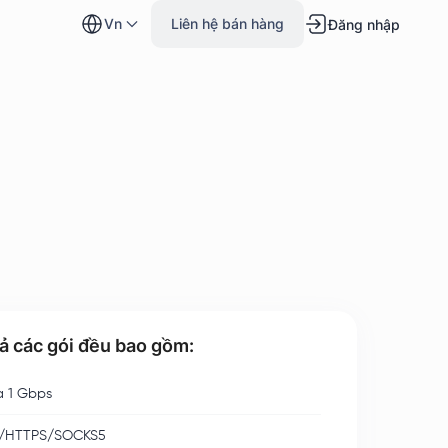
vn
Liên hệ bán hàng
Đăng nhập
cả các gói đều bao gồm:
a 1 Gbps
/HTTPS/SOCKS5