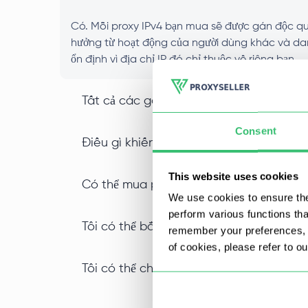
Có. Mỗi proxy IPv4 bạn mua sẽ được gán độc quy
hưởng từ hoạt động của người dùng khác và danh 
ổn định vì địa chỉ IP đó chỉ thuộc về riêng bạn.
Tất cả các gói dịch vụ có hỗ trợ proxy
Consent
Điều gì khiến proxy IPv4 datacenter khá
This website uses cookies
Có thể mua proxy IPv4 số lượng lớn với
We use cookies to ensure the
perform various functions th
Tôi có thể bắt đầu sử dụng proxy IPv4 
remember your preferences, a
of cookies, please refer to o
Tôi có thể chọn vị trí cụ thể khi mua pro