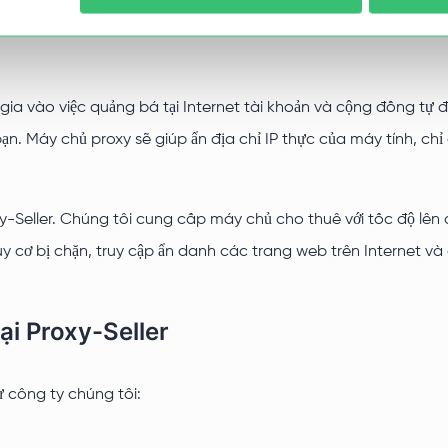
gia vào việc quảng bá tại Internet tài khoản và cộng đồng tự
bạn. Máy chủ proxy sẽ giúp ẩn địa chỉ IP thực của máy tính, ch
-Seller. Chúng tôi cung cấp máy chủ cho thuê với tốc độ lên 
 cơ bị chặn, truy cập ẩn danh các trang web trên Internet và 
ại Proxy-Seller
 công ty chúng tôi: