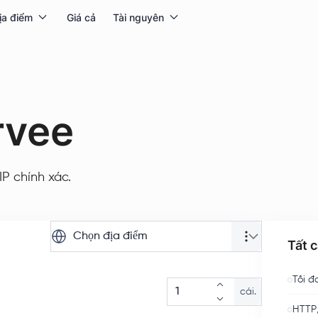
ịa điểm
Giá cả
Tài nguyên
rvee
IP chính xác.
Chọn địa điểm
Tất 
Tối đ
cái.
HTTP