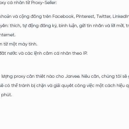
xy cá nhân từ Proxy-Seller:
oản và cộng đồng trên Facebook, Pinterest, Twitter, LinkedI
: thích, tự động đăng ký, bình luận, gửi tin nhắn và lời mời, tr
nternet.
ản từ một máy tính.
 đất nước và các lệnh cấm cá nhân theo IP.
 lượng proxy cần thiết nào cho Jarvee. Nếu cần, chúng tôi sẽ
sẽ có thể tránh bị chặn và giải quyết công việc một cách hiệu 
 phút.