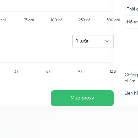
Thời 
cái.
75
cái.
100
cái.
250
cái.
500
cái.
Hỗ tr
1 tuần
3 th
6 th
9 th
12 th
Chúng
nhận
:
Liên h
Mua proxy