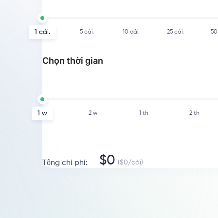
1
cái.
5
cái.
10
cái.
25
cái.
50
Chọn thời gian
1 w
2 w
1 th
2 th
$
0
Tổng chi phí
:
($
0
/
cái
)