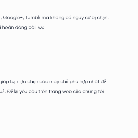
n, Google+, Tumblr mà không có nguy cơ bị chặn.
ì hoãn đăng bài, v.v.
 giúp bạn lựa chọn các máy chủ phù hợp nhất để
quả. Để lại yêu cầu trên trang web của chúng tôi