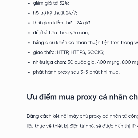
giảm giá tới 52%;
hỗ trợ kỹ thuật 24/7;
thời gian kiểm thử - 24 giờ
đổi/trả tiền theo yêu cầu;
bảng điều khiển cá nhân thuận tiện trên trang w
giao thức: HTTP, HTTPS, SOCKS;
nhiều lựa chọn: 50 quốc gia, 400 mạng, 800 m
phát hành proxy sau 3-5 phút khi mua.
Ưu điểm mua proxy cá nhân ch
Bằng cách kết nối máy chủ proxy cá nhân từ công 
liệu thực về thiết bị điện tử nhỏ, sẽ được hiển thị