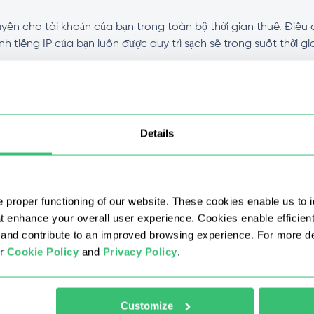
ền cho tài khoản của bạn trong toàn bộ thời gian thuê. Điều 
tiếng IP của bạn luôn được duy trì sạch sẽ trong suốt thời gi
 IPv4 SOCKS5 không?
Details
c với các loại proxy khác?
 mức chiết khấu không?
 proper functioning of our website. These cookies enable us to i
at enhance your overall user experience. Cookies enable efficien
riêng tư của mình nhanh như thế nào sau khi mua?
nd contribute to an improved browsing experience. For more det
ur
Cookie Policy
and
Privacy Policy
.
xy IPv4 không?
Customize