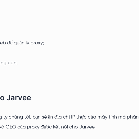
eb để quản lý proxy;
ạng con;
o Jarvee
ty chúng tôi, bạn sẽ ẩn địa chỉ IP thực của máy tính mà phần
 IP và GEO của proxy được kết nối cho Jarvee.