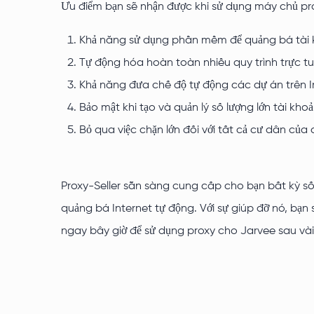
Ưu điểm bạn sẽ nhận được khi sử dụng máy chủ pro
Khả năng sử dụng phần mềm để quảng bá tài kh
Tự động hóa hoàn toàn nhiều quy trình trực tuyến
Khả năng đưa chế độ tự động các dự án trên I
Bảo mật khi tạo và quản lý số lượng lớn tài kho
Bỏ qua việc chặn lớn đối với tất cả cư dân của
Proxy-Seller sẵn sàng cung cấp cho bạn bất kỳ số
quảng bá Internet tự động. Với sự giúp đỡ nó, bạn 
ngay bây giờ để sử dụng proxy cho Jarvee sau vài