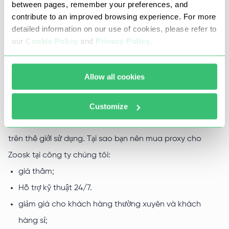
between pages, remember your preferences, and
tuyến. Họ sẽ chọn những proxy tốt nhất cho trang web
contribute to an improved browsing experience. For more
hẹn hò , những trang web này sẽ hoạt động không gián
detailed information on our use of cookies, please refer to
đoạn và không bị hạn chế về lưu lượng truy cập.
our
Cookie Policy
and
Privacy Policy
.
Tại sao nên mua proxy cho Zoosk
Allow all cookies
từ Proxy-Seller
Customize
Máy chủ của chúng tôi được các khách hàng từ khắp nơi
trên thế giới sử dụng. Tại sao bạn nên mua proxy cho
Zoosk tại công ty chúng tôi:
giá thấm;
Hỗ trợ kỹ thuật 24/7.
giảm giá cho khách hàng thường xuyên và khách
hàng sỉ;