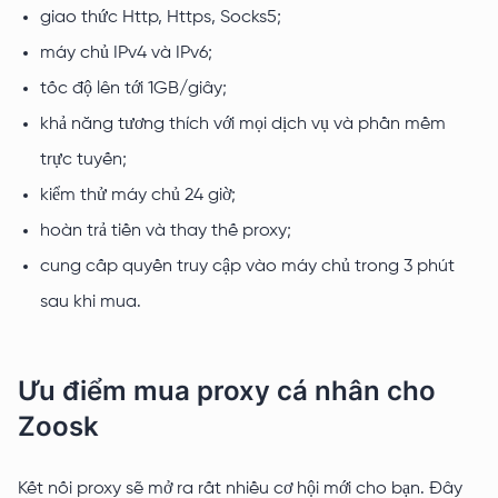
giao thức Http, Https, Socks5;
máy chủ IPv4 và IPv6;
tốc độ lên tới 1GB/giây;
khả năng tương thích với mọi dịch vụ và phần mềm
trực tuyến;
kiểm thử máy chủ 24 giờ;
hoàn trả tiền và thay thế proxy;
cung cấp quyền truy cập vào máy chủ trong 3 phút
sau khi mua.
Ưu điểm mua proxy cá nhân cho
Zoosk
Kết nối proxy sẽ mở ra rất nhiều cơ hội mới cho bạn. Đây