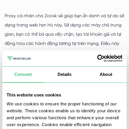
Proxy cá nhân cho Zoosk sẽ giúp bạn ẩn danh và tự do sử
dụng trang web hẹn hò này. Sử dụng các máy chủ trung
gian, bạn có thể bỏ qua việc chặn, tạo tài khoản giả và tự
động hóa các hành động tương tự trên mạng. Điều này
sẽ cho phép bạn tiết kiệm thời gian, sử dụng tài nguyên
web Zoosk mà không bị hạn chế, đơn giản hóa và tăng
tốc nhiều quy trình trực tuyến.
Consent
Details
About
Trong Proxy-Seller, bạn có thể đặt hàng các máy chủ
This website uses cookies
proxy riêng lẻ. Nếu cần, hãy nhờ các chuyên gia có kinh
We use cookies to ensure the proper functioning of our
nghiệm của công ty chúng tôi trợ giúp trong việc chọn
website. These cookies enable us to identify your device
proxy cho Zoosk. Bạn có thể liên hệ với họ bằng cách sử
and perform various functions that enhance your overall
dụng các liên hệ trên trang web hoặc qua trò chuyện trực
user experience. Cookies enable efficient navigation