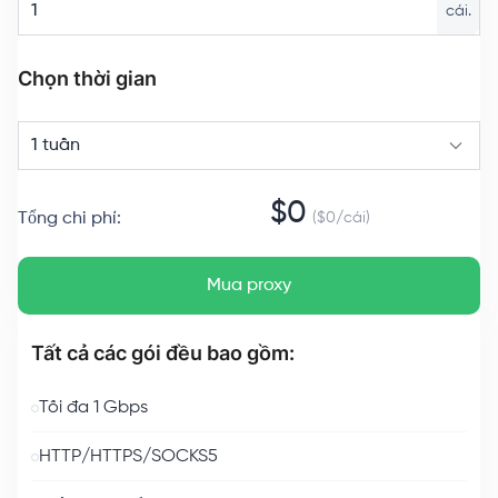
cái.
Chọn thời gian
1 tuần
$
0
Tổng chi phí
:
($
0
/
cái
)
Mua proxy
Tất cả các gói đều bao gồm:
Tối đa 1 Gbps
HTTP/HTTPS/SOCKS5