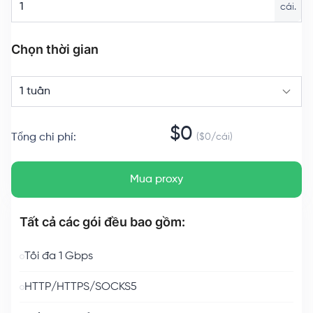
cái.
Chọn thời gian
1 tuần
$
0
Tổng chi phí
:
($
0
/
cái
)
Mua proxy
Tất cả các gói đều bao gồm:
Tối đa 1 Gbps
HTTP/HTTPS/SOCKS5