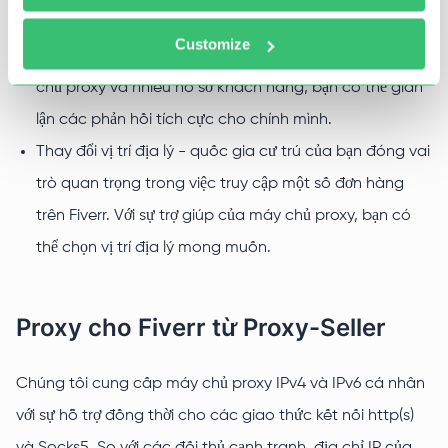
Gian lận phản hồi - để nhận được nhiều đơn đặt hàng
Customize
hơn đã thanh toán, bạn cần có xếp hạng cao, nhờ máy
chủ proxy và nhiều hồ sơ khách hàng, bạn có thể gian
lận các phản hồi tích cực cho chính mình.
Thay đổi vị trí địa lý - quốc gia cư trú của bạn đóng vai
trò quan trọng trong việc truy cập một số đơn hàng
trên Fiverr. Với sự trợ giúp của máy chủ proxy, bạn có
thể chọn vị trí địa lý mong muốn.
Proxy cho Fiverr từ Proxy-Seller
Chúng tôi cung cấp máy chủ proxy IPv4 và IPv6 cá nhân
với sự hỗ trợ đồng thời cho các giao thức kết nối http(s)