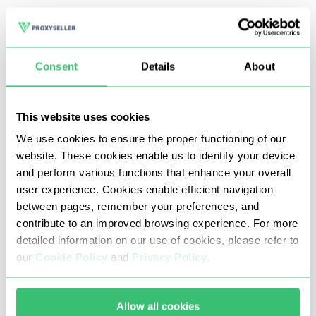
Fiverr là một trang web làm việc tự do của Israel với các
công việc được trả lương cao. Tại đây bạn có thể thực hiện
Consent
Details
About
hoặc đặt hàng các công việc liên quan đến viết bài, phiên
dịch, thiết kế đồ họa, chỉnh sửa video, mạng xã hội và lập
This website uses cookies
trình.
We use cookies to ensure the proper functioning of our
website. These cookies enable us to identify your device
Sau nhiều khiếu nại về nền tảng trực tuyến này, công ty
and perform various functions that enhance your overall
đã đưa ra các quy tắc nghiêm ngặt liên quan đến tài
user experience. Cookies enable efficient navigation
between pages, remember your preferences, and
khoản.
contribute to an improved browsing experience. For more
detailed information on our use of cookies, please refer to
Máy chủ proxy chất lượng cao cho phép bạn có được
our
Cookie Policy
and
Privacy Policy
.
một số ưu điểm trên sàn giao dịch tự do này, cụ thể là:
Tài khoản đa ngành - bạn có thể tạo nhiều hồ sơ cho
Allow all cookies
cả người thực hiện và khách hàng.