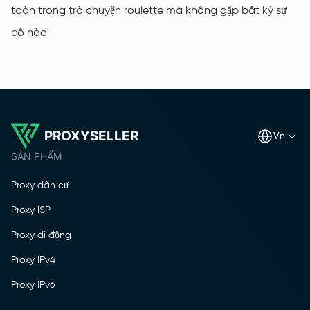
toàn trong trò chuyện roulette mà không gặp bất kỳ sự
cố nào
PROXYSELLER
vn
SẢN PHẨM
Proxy dân cư
Proxy ISP
Proxy di động
Proxy IPv4
Proxy IPv6