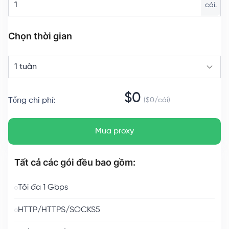
cái.
Chọn thời gian
1 tuần
$
0
Tổng chi phí
:
($
0
/
cái
)
Mua proxy
Tất cả các gói đều bao gồm:
Tối đa 1 Gbps
HTTP/HTTPS/SOCKS5