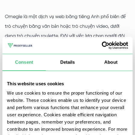
Omegle là một dịch vụ web bằng tiếng Anh phổ biến để
trò chuyện bằng văn bản hoặc trò chuyện video, dưới
dạng trò chuyện roulette. Đối với việc lựa chọn người đối
thoại, một thuật toán lựa chọn ngẫu nhiên được sử dụng
phù hợp với liên kết khu vực và các lợi ích đã xác định
Consent
Details
About
trước đó.
Tất cả các cuộc trò chuyện đều ẩn danh, những người đối
This website uses cookies
thoại được chỉ định là "bạn" và "người lạ" và có thể giao
We use cookies to ensure the proper functioning of our
tiếp bất cứ lúc nào thuận tiện.
website. These cookies enable us to identify your device
and perform various functions that enhance your overall
Mua máy chủ proxy có thể giúp giải quyết một số vấn đề
user experience. Cookies enable efficient navigation
between pages, remember your preferences, and
liên quan đến việc sử dụng Omegle, cụ thể là:
contribute to an improved browsing experience. For more
Bỏ qua việc chặn khu vực - ở một số quốc gia, dịch vụ