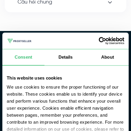
Câu hỏi chung
PROXYSELLER
vn
Consent
Details
About
SẢN PHẨM
Proxy dân cư
This website uses cookies
Proxy ISP
We use cookies to ensure the proper functioning of our
Proxy di động
website. These cookies enable us to identify your device
and perform various functions that enhance your overall
Proxy IPv4
user experience. Cookies enable efficient navigation
Proxy IPv6
between pages, remember your preferences, and
contribute to an improved browsing experience. For more
TÍCH HỢP
detailed information on our use of cookies, please refer to