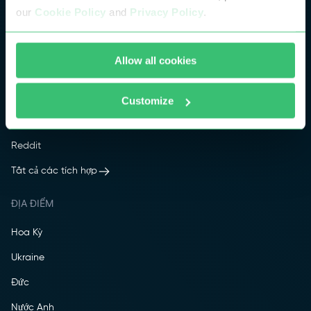
our
Cookie Policy
and
Privacy Policy
.
Instagram
Facebook
Allow all cookies
Google
Amazon
Customize
YouTube
Reddit
Tất cả các tích hợp
ĐỊA ĐIỂM
Hoa Kỳ
Ukraine
Đức
Nước Anh